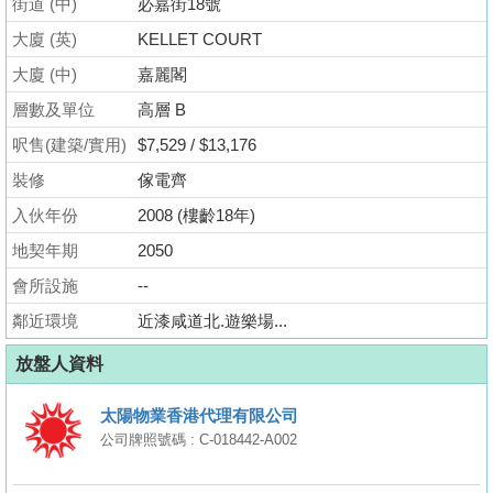
街道 (中)
必嘉街18號
業
大廈 (英)
KELLET COURT
手
冊
大廈 (中)
嘉麗閣
層數及單位
高層 B
關
呎售(建築/實用)
$7,529 / $13,176
於
我
裝修
傢電齊
們
入伙年份
2008 (樓齡18年)
地契年期
2050
會所設施
--
鄰近環境
近漆咸道北.遊樂場...
放盤人資料
太陽物業香港代理有限公司
公司牌照號碼 : C-018442-A002