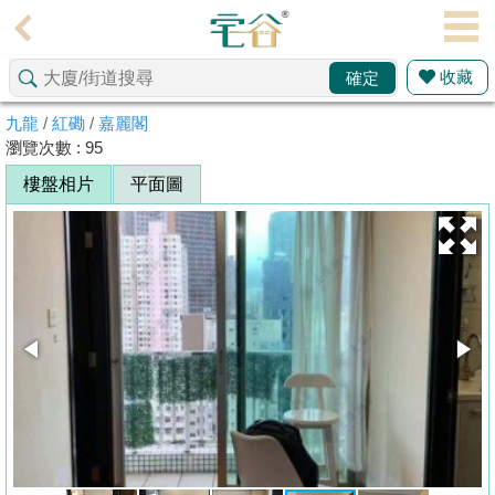
代
理
收藏
確定
主
頁
九龍
/
紅磡
/
嘉麗閣
瀏覽次數 : 95
搵
樓盤相片
平面圖
樓/
成
交
業
主
放
盤
宅
谷
按