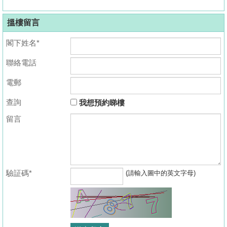
搵樓留言
閣下姓名*
聯絡電話
電郵
查詢
我想預約睇樓
留言
驗証碼*
(請輸入圖中的英文字母)