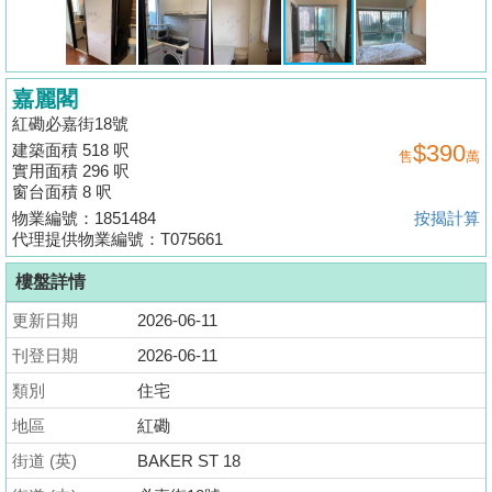
揭
地
嘉麗閣
產
紅磡必嘉街18號
博
$390
建築面積 518 呎
售
萬
客
實用面積 296 呎
窗台面積 8 呎
地
物業編號：1851484
按揭計算
產
代理提供物業編號：T075661
新
樓盤詳情
聞
更新日期
2026-06-11
數
刊登日期
2026-06-11
據
類別
住宅
公
地區
紅磡
佈
街道 (英)
BAKER ST 18
置