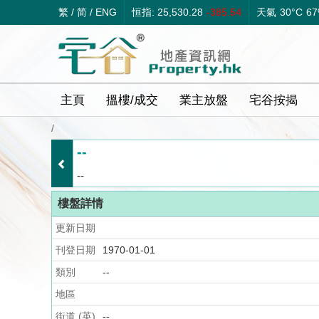
繁
/
简
/
ENG
恒指: 25,530.28
-385.54
天氣
30°C
6
主頁
搵樓/成交
業主放盤
宅谷按揭
/
--
--
樓盤詳情
更新日期
刊登日期
1970-01-01
類別
--
地區
街道 (英)
--