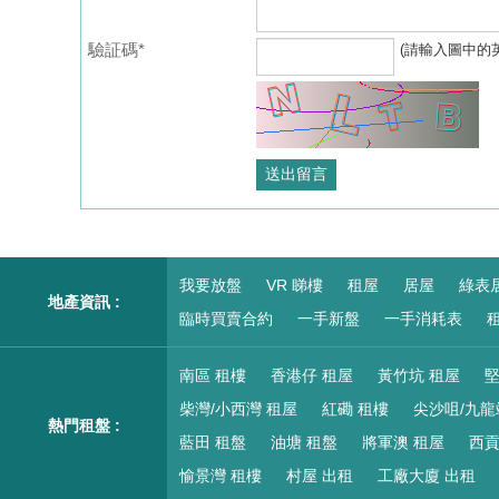
驗証碼*
(請輸入圖中的
我要放盤
VR 睇樓
租屋
居屋
綠表
地產資訊 :
臨時買賣合約
一手新盤
一手消耗表
租
南區 租樓
香港仔 租屋
黃竹坑 租屋
堅
柴灣/小西灣 租屋
紅磡 租樓
尖沙咀/九龍
熱門租盤 :
藍田 租盤
油塘 租盤
將軍澳 租屋
西貢
愉景灣 租樓
村屋 出租
工廠大廈 出租