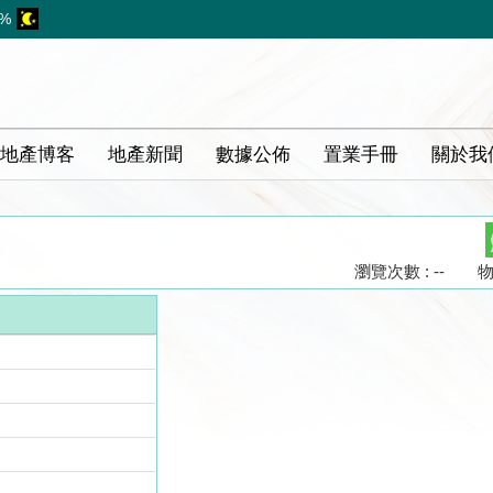
7%
地產博客
地產新聞
數據公佈
置業手冊
關於我
瀏覽次數 : --
物