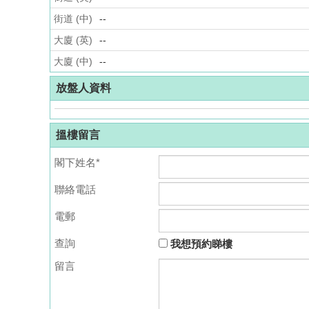
街道 (中)
--
大廈 (英)
--
大廈 (中)
--
放盤人資料
搵樓留言
閣下姓名*
聯絡電話
電郵
查詢
我想預約睇樓
留言