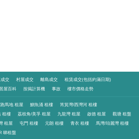
屋成交
村屋成交
離島成交
租賃成交(包括約滿日期)
居屋百科
按揭計算機
事故
樓市價格走勢
/跑馬地 租屋
鰂魚涌 租樓
筲箕灣/西灣河 租樓
 租樓
荔枝角/美孚 租屋
九龍灣 租屋
啟德 租屋
觀塘 租盤
灣 租屋
屯門 租樓
元朗 租樓
青衣 租樓
馬灣/珀麗灣 租樓
R 睇租盤