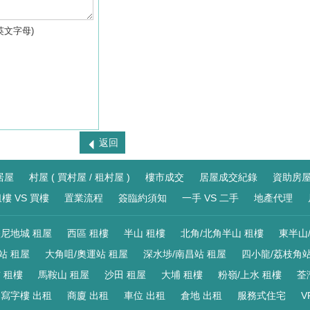
英文字母)
返回
居屋
村屋 ( 買村屋 / 租村屋 )
樓市成交
居屋成交紀錄
資助房
樓 VS 買樓
置業流程
簽臨約須知
一手 VS 二手
地產代理
尼地城 租屋
西區 租樓
半山 租樓
北角/北角半山 租樓
東半山
站 租屋
大角咀/奧運站 租屋
深水埗/南昌站 租屋
四小龍/荔枝角站
 租樓
馬鞍山 租屋
沙田 租屋
大埔 租樓
粉嶺/上水 租樓
荃
寫字樓 出租
商廈 出租
車位 出租
倉地 出租
服務式住宅
V