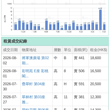
租賃成交紀錄
成交日期
物業地址
層數
單位
面積(呎)
租金(HK$)
2026-08-
將軍澳廣場 第02
中
B
實 441
18,600
02
期...
2026-08-
彩明苑 E座 彩桃
高
8
實 506
16,500
01
閣...
2026-07-
疊翠軒 第04座
高
H
實 591
20,500
30
2026-07-
翠林村 第03座
高
11
實 381
12,300
27
雅...
2026-07-
茵怡花園 第05座
高
F
實 375
14,300