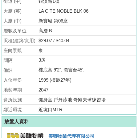
街道 (中)
銀澳路1號
業
大廈 (英)
LA CITE NOBLE BLK 06
手
冊
大廈 (中)
新寶城 第06座
層數及單位
高層 B
關
呎租(建築/實用)
$29.07 / $40.04
於
我
座向景觀
東
們
3房
間隔
樓底高:9'2", 包窗台45',
備註
入伙年份
1999 (樓齡27年)
地契年期
2047
會所設施
健身室.戶外泳池.哥爾夫球練習場...
鄰近環境
近坑口MTR
放盤人資料
美聯物業代理有限公司