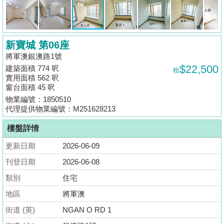
揭
地
新寶城 第06座
產
將軍澳銀澳路1號
博
$22,500
建築面積 774 呎
租
客
實用面積 562 呎
窗台面積 45 呎
地
物業編號：1850510
產
代理提供物業編號：M251628213
新
樓盤詳情
聞
更新日期
2026-06-09
數
刊登日期
2026-06-08
據
類別
住宅
公
地區
將軍澳
佈
街道 (英)
NGAN O RD 1
置