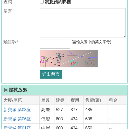
查詢
我想預約睇樓
留言
驗証碼*
(請輸入圖中的英文字母)
同屋苑放盤
大廈/屋苑
層數
建築
實用
售價(萬)
租金
新寶城 第03座
高層
527
377
485
--
新寶城 第06座
低層
603
434
638
--
新寶城 第01座
中層
603
434
650
--