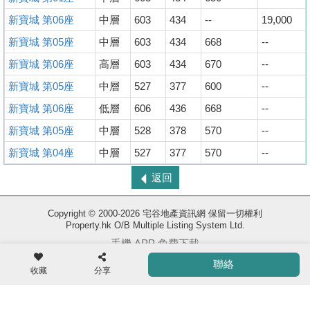
新寶城 第06座
中層
603
434
--
19,000
新寶城 第05座
中層
603
434
668
--
新寶城 第06座
高層
603
434
670
--
新寶城 第05座
中層
527
377
600
--
新寶城 第06座
低層
606
436
668
--
新寶城 第05座
中層
528
378
570
--
新寶城 第04座
中層
527
377
570
--
收
返回
藏
樓
Copyright © 2000-2026 宅谷地產資訊網 保留一切權利
盤
Property.hk O/B Multiple Listing System Ltd.
手機 APP 免費下載
ENG
繁
简
聯絡
體
体
收藏
分享
使用條款
|
版權聲明
|
私隱政策
相關網站 :
科一物業資訊
香港豪宅網
搵樓18