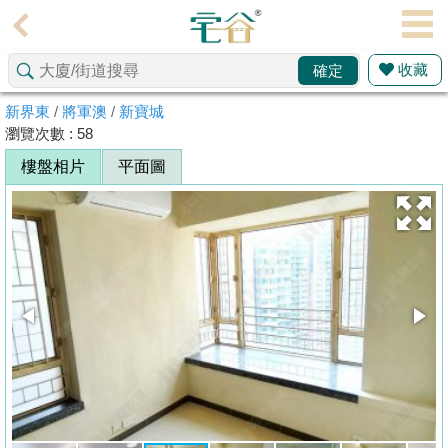
代
理
收藏
確定
主
頁
新界東
/
將軍澳
/
新寶城
瀏覽次數 : 58
搵
樓盤相片
平面圖
樓/
成
交
業
主
放
盤
宅
谷
按