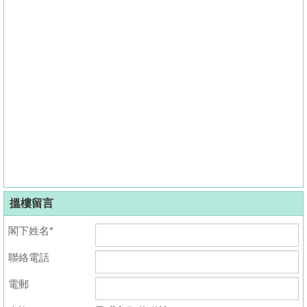
搵樓留言
閣下姓名*
聯絡電話
電郵