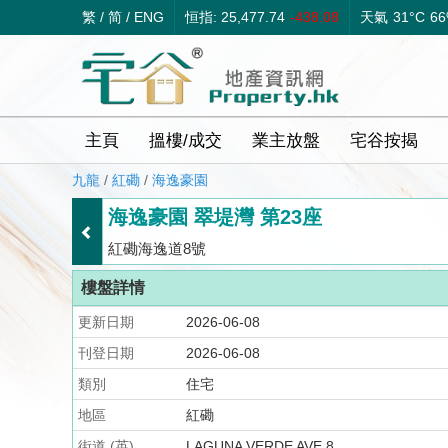
繁
/
简
/
ENG
恒指: 25,477.74
-438.08
天氣
31°C
6
主頁
搵樓/成交
業主放盤
宅谷按揭
九龍
/
紅磡
/
海逸豪園
海逸豪園 翠堤灣 第23座
紅磡海逸道8號
樓盤詳情
更新日期
2026-06-08
刊登日期
2026-06-08
類別
住宅
地區
紅磡
街道 (英)
LAGUNA VERDE AVE 8