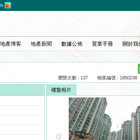
6%
地產博客
地產新聞
數據公佈
置業手冊
關於我
瀏覽次數 : 137
物業編號 : 1850238
樓盤相片