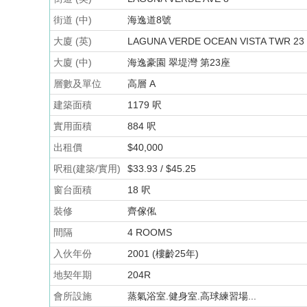
街道 (中)
海逸道8號
大廈 (英)
LAGUNA VERDE OCEAN VISTA TWR 23
大廈 (中)
海逸豪園 翠堤灣 第23座
層數及單位
高層 A
建築面積
1179 呎
實用面積
884 呎
出租價
$40,000
呎租(建築/實用)
$33.93 / $45.25
窗台面積
18 呎
裝修
齊傢俬
間隔
4 ROOMS
入伙年份
2001 (樓齡25年)
地契年期
204R
會所設施
蒸氣浴室.健身室.高球練習場...