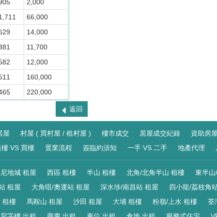
905
2,000
1,711
66,000
629
14,000
381
11,700
582
12,000
511
160,000
465
220,000
返回
居屋
村屋 ( 買村屋 / 租村屋 )
樓市成交
居屋成交紀錄
資助房
樓 VS 買樓
置業流程
簽臨約須知
一手 VS 二手
地產代理
尼地城 租屋
西區 租樓
半山 租樓
北角/北角半山 租樓
東半山
站 租屋
大角咀/奧運站 租屋
深水埗/南昌站 租屋
四小龍/荔枝角站
 租樓
馬鞍山 租屋
沙田 租屋
大埔 租樓
粉嶺/上水 租樓
荃
寫字樓 出租
商廈 出租
車位 出租
倉地 出租
服務式住宅
V