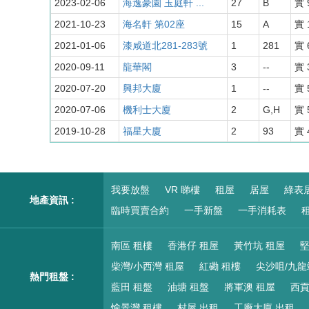
2023-02-06
海逸豪園 玉庭軒 ...
27
B
實 
2021-10-23
海名軒 第02座
15
A
實 
2021-01-06
漆咸道北281-283號
1
281
實 
2020-09-11
龍華閣
3
--
實 
2020-07-20
興邦大廈
1
--
實 
2020-07-06
機利士大廈
2
G,H
實 
2019-10-28
福星大廈
2
93
實 
我要放盤
VR 睇樓
租屋
居屋
綠表
地產資訊 :
臨時買賣合約
一手新盤
一手消耗表
租
南區 租樓
香港仔 租屋
黃竹坑 租屋
堅
柴灣/小西灣 租屋
紅磡 租樓
尖沙咀/九龍
熱門租盤 :
藍田 租盤
油塘 租盤
將軍澳 租屋
西貢
愉景灣 租樓
村屋 出租
工廠大廈 出租