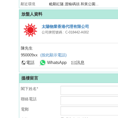
鄰近環境
毗鄰紅隧.渡輸碼頭.和黃公園...
放盤人資料
太陽物業香港代理有限公司
公司牌照號碼 : C-018442-A002
陳先生
950009xx
(按此顯示電話)
電話
WhatsApp
訊息
搵樓留言
閣下姓名*
聯絡電話
電郵