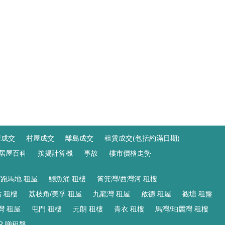
屋成交
村屋成交
離島成交
租賃成交(包括約滿日期)
居屋百科
按揭計算機
事故
樓市價格走勢
/跑馬地 租屋
鰂魚涌 租樓
筲箕灣/西灣河 租樓
 租樓
荔枝角/美孚 租屋
九龍灣 租屋
啟德 租屋
觀塘 租盤
灣 租屋
屯門 租樓
元朗 租樓
青衣 租樓
馬灣/珀麗灣 租樓
R 睇租盤