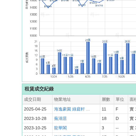
租賃成交紀錄
成交日期
物業地址
層數
單位
面積
2025-04-25
海逸豪園 綠庭軒 ...
11
F
實 
2023-10-28
蕪湖居
18
D
實 
2023-10-25
龍華閣
3
--
實 