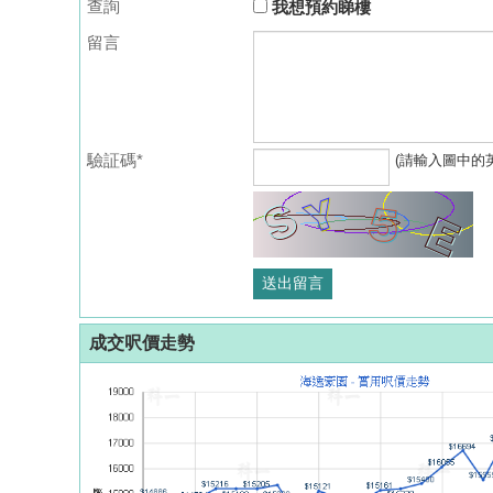
查詢
我想預約睇樓
留言
驗証碼*
(請輸入圖中的
成交呎價走勢