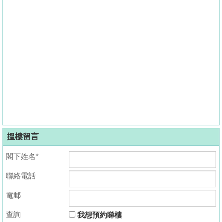
搵樓留言
閣下姓名*
聯絡電話
電郵
查詢
我想預約睇樓