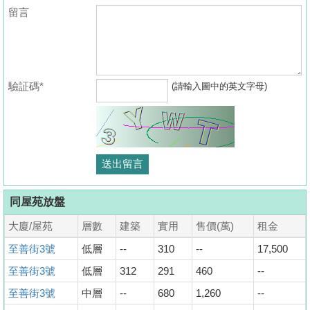
留言
驗証碼*
(請輸入圖中的英文字母)
同屋苑放盤
大廈/屋苑
層數
建築
實用
售價(萬)
租金
至善街3號
低層
--
310
--
17,500
至善街3號
低層
312
291
460
--
至善街3號
中層
--
680
1,260
--