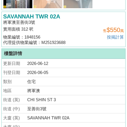
揭
SAVANNAH TWR 02A
地
將軍澳至善街3號
產
$550
實用面積 312 呎
售
萬
博
物業編號：1848156
按揭計算
客
代理提供物業編號：M251923688
樓盤詳情
地
產
更新日期
2026-06-12
新
刊登日期
2026-06-05
聞
類別
住宅
數
地區
將軍澳
據
街道 (英)
CHI SHIN ST 3
公
街道 (中)
至善街3號
佈
大廈 (英)
SAVANNAH TWR 02A
置
大廈 (中)
--