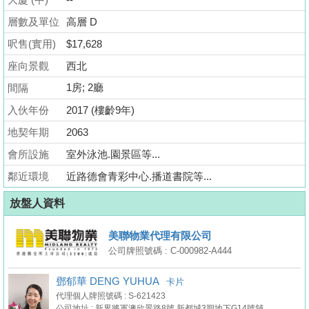
業
層數及單位
高層 D
手
呎售(實用)
冊
$17,628
座向景觀
西北
關
1房; 2廳
間隔
於
入伙年份
我
2017 (樓齡9年)
們
地契年期
2063
會所設施
室外泳池.園景區等...
鄰近環境
近路德會青彩中心.播道書院等...
放盤人資料
美聯物業代理有限公司
公司牌照號碼 : C-000982-A444
鄧郁華 DENG YUHUA
卡片
代理個人牌照號碼 : S-621423
公司地址 : 新界將軍澳欣景路8號 新都城3期地下G14號舖