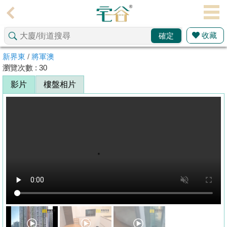
代
理
收藏
確定
主
頁
新界東
/
將軍澳
瀏覽次數 : 30
搵
影片
樓盤相片
樓/
成
交
業
主
放
盤
宅
谷
按