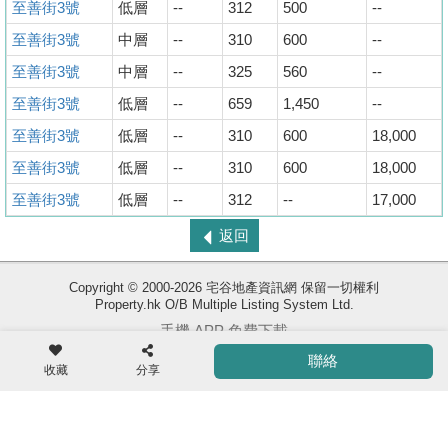
至善街3號
低層
--
312
500
--
至善街3號
中層
--
310
600
--
至善街3號
中層
--
325
560
--
至善街3號
低層
--
659
1,450
--
至善街3號
低層
--
310
600
18,000
至善街3號
低層
--
310
600
18,000
至善街3號
低層
--
312
--
17,000
收
返回
藏
樓
Copyright © 2000-2026 宅谷地產資訊網 保留一切權利
盤
Property.hk O/B Multiple Listing System Ltd.
手機 APP 免費下載
ENG
繁
简
聯絡
體
体
收藏
分享
使用條款
|
版權聲明
|
私隱政策
相關網站 :
科一物業資訊
香港豪宅網
搵樓18