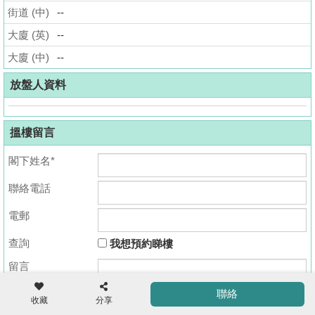
街道 (中)
--
揭
大廈 (英)
--
地
大廈 (中)
--
產
博
放盤人資料
客
搵樓留言
地
產
閣下姓名*
新
聯絡電話
聞
收
藏
電郵
數
樓
據
查詢
我想預約睇樓
盤
公
留言
佈
ENG
繁
简
聯絡
體
体
收藏
分享
置