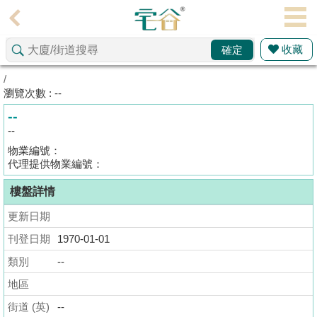
代
理
收藏
確定
主
頁
/
瀏覽次數 : --
搵
--
樓/
--
成
物業編號：
交
代理提供物業編號：
樓盤詳情
業
主
更新日期
放
刊登日期
1970-01-01
盤
類別
--
宅
地區
谷
街道 (英)
--
按