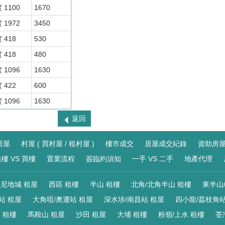
 1100
1670
 1972
3450
 418
530
 418
480
 1096
1630
 422
600
 1096
1630
返回
居屋
村屋 ( 買村屋 / 租村屋 )
樓市成交
居屋成交紀錄
資助房
樓 VS 買樓
置業流程
簽臨約須知
一手 VS 二手
地產代理
尼地城 租屋
西區 租樓
半山 租樓
北角/北角半山 租樓
東半山
站 租屋
大角咀/奧運站 租屋
深水埗/南昌站 租屋
四小龍/荔枝角站
 租樓
馬鞍山 租屋
沙田 租屋
大埔 租樓
粉嶺/上水 租樓
荃