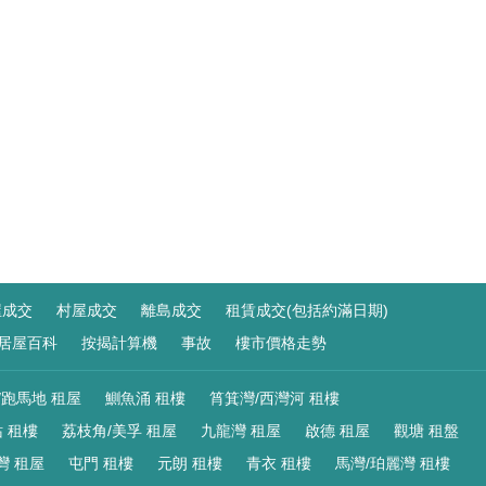
屋成交
村屋成交
離島成交
租賃成交(包括約滿日期)
居屋百科
按揭計算機
事故
樓市價格走勢
/跑馬地 租屋
鰂魚涌 租樓
筲箕灣/西灣河 租樓
 租樓
荔枝角/美孚 租屋
九龍灣 租屋
啟德 租屋
觀塘 租盤
灣 租屋
屯門 租樓
元朗 租樓
青衣 租樓
馬灣/珀麗灣 租樓