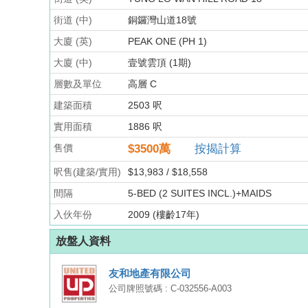
街道 (中)
銅鑼灣山道18號
大廈 (英)
PEAK ONE (PH 1)
大廈 (中)
壹號雲頂 (1期)
層數及單位
高層 C
建築面積
2503 呎
實用面積
1886 呎
售價
$3500
萬
按揭計算
呎售(建築/實用)
$13,983 / $18,558
間隔
5-BED (2 SUITES INCL.)+MAIDS
入伙年份
2009 (樓齡17年)
放盤人資料
友和地產有限公司
公司牌照號碼 : C-032556-A003