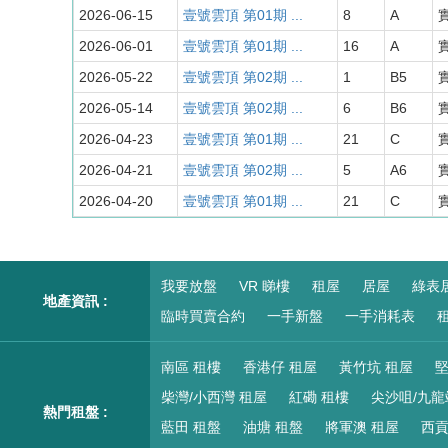
2026-06-15
壹號雲頂 第01期 ...
8
A
實
2026-06-01
壹號雲頂 第01期 ...
16
A
實
2026-05-22
壹號雲頂 第02期 ...
1
B5
實
2026-05-14
壹號雲頂 第02期 ...
6
B6
實
2026-04-23
壹號雲頂 第01期 ...
21
C
實
2026-04-21
壹號雲頂 第02期 ...
5
A6
實
2026-04-20
壹號雲頂 第01期 ...
21
C
實
我要放盤
VR 睇樓
租屋
居屋
綠表
地產資訊 :
臨時買賣合約
一手新盤
一手消耗表
租
南區 租樓
香港仔 租屋
黃竹坑 租屋
堅
柴灣/小西灣 租屋
紅磡 租樓
尖沙咀/九龍
熱門租盤 :
藍田 租盤
油塘 租盤
將軍澳 租屋
西貢