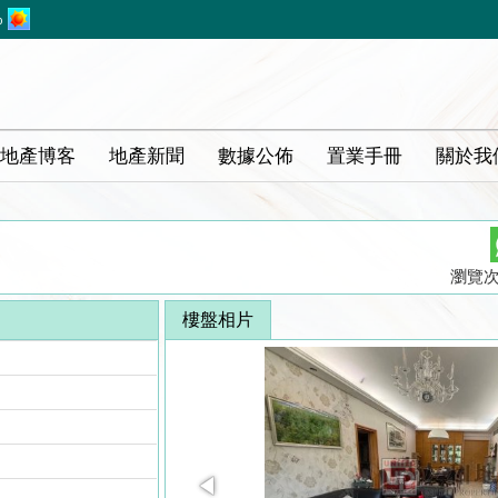
%
地產博客
地產新聞
數據公佈
置業手冊
關於我
瀏覽次數
樓盤相片