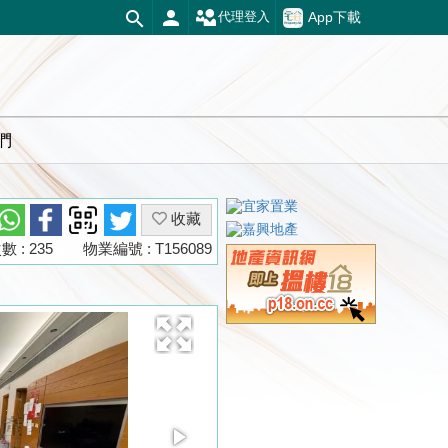
App下載
代理登入
們
收藏
 : 235
物業編號 : T156089