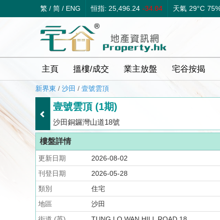
繁
/
简
/
ENG
恒指: 25,496.24
-34.04
天氣
29°C
75
主頁
搵樓/成交
業主放盤
宅谷按揭
新界東
/
沙田
/
壹號雲頂
壹號雲頂 (1期)
沙田銅鑼灣山道18號
樓盤詳情
更新日期
2026-08-02
刊登日期
2026-05-28
類別
住宅
地區
沙田
街道 (英)
TUNG LO WAN HILL ROAD 18