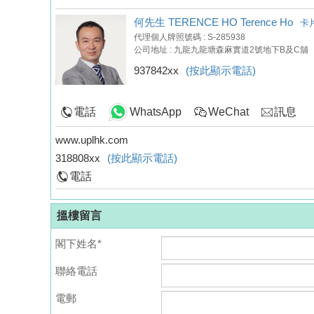
何先生 TERENCE HO Terence Ho
卡
代理個人牌照號碼 : S-285938
公司地址 : 九龍九龍塘森麻實道2號地下B及C舖
937842xx
(按此顯示電話)
電話
WhatsApp
WeChat
訊息
www.uplhk.com
318808xx
(按此顯示電話)
電話
搵樓留言
閣下姓名*
聯絡電話
電郵