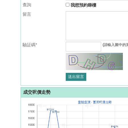
查詢
我想預約睇樓
留言
驗証碼*
(請輸入圖中的
成交呎價走勢