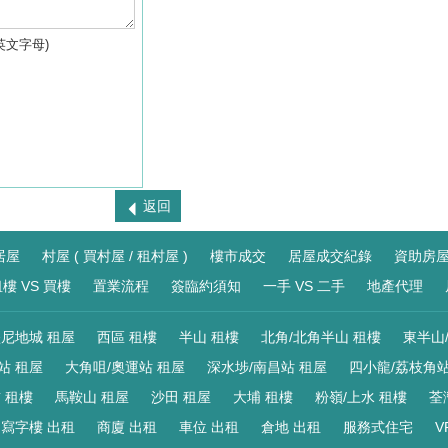
英文字母)
返回
居屋
村屋 ( 買村屋 / 租村屋 )
樓市成交
居屋成交紀錄
資助房
樓 VS 買樓
置業流程
簽臨約須知
一手 VS 二手
地產代理
尼地城 租屋
西區 租樓
半山 租樓
北角/北角半山 租樓
東半山
站 租屋
大角咀/奧運站 租屋
深水埗/南昌站 租屋
四小龍/荔枝角站
 租樓
馬鞍山 租屋
沙田 租屋
大埔 租樓
粉嶺/上水 租樓
荃
寫字樓 出租
商廈 出租
車位 出租
倉地 出租
服務式住宅
V