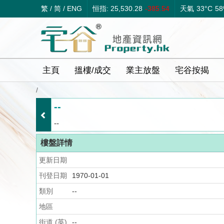
繁
/
简
/
ENG
恒指: 25,530.28
-385.54
天氣
33°C
5
主頁
搵樓/成交
業主放盤
宅谷按揭
/
--
--
樓盤詳情
更新日期
刊登日期
1970-01-01
類別
--
地區
街道 (英)
--