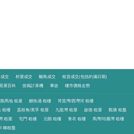
屋成交
村屋成交
離島成交
租賃成交(包括約滿日期)
居屋百科
按揭計算機
事故
樓市價格走勢
/跑馬地 租屋
鰂魚涌 租樓
筲箕灣/西灣河 租樓
 租樓
荔枝角/美孚 租屋
九龍灣 租屋
啟德 租屋
觀塘 租盤
灣 租屋
屯門 租樓
元朗 租樓
青衣 租樓
馬灣/珀麗灣 租樓
R 睇租盤