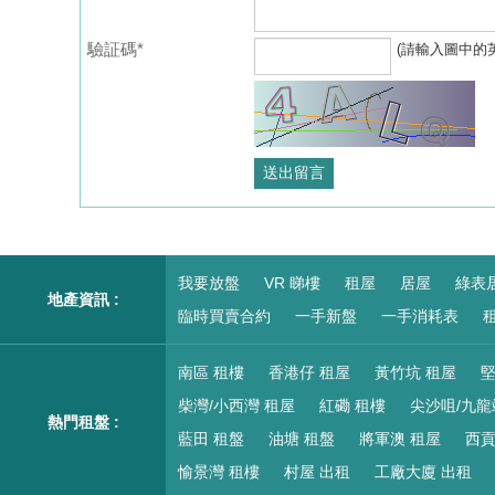
驗証碼*
(請輸入圖中的
我要放盤
VR 睇樓
租屋
居屋
綠表
地產資訊 :
臨時買賣合約
一手新盤
一手消耗表
租
南區 租樓
香港仔 租屋
黃竹坑 租屋
堅
柴灣/小西灣 租屋
紅磡 租樓
尖沙咀/九龍
熱門租盤 :
藍田 租盤
油塘 租盤
將軍澳 租屋
西貢
愉景灣 租樓
村屋 出租
工廠大廈 出租