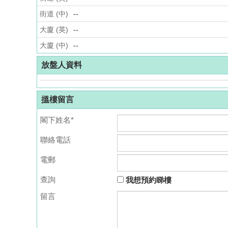
街道 (中)
--
大廈 (英)
--
大廈 (中)
--
放盤人資料
搵樓留言
閣下姓名*
聯絡電話
電郵
查詢
我想預約睇樓
留言