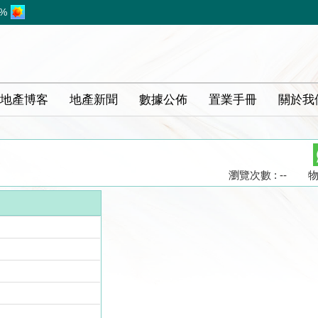
8%
地產博客
地產新聞
數據公佈
置業手冊
關於我
瀏覽次數 : --
物