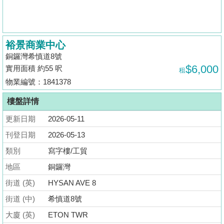
揭
地
裕景商業中心
產
銅鑼灣希慎道8號
博
$6,000
實用面積 約55 呎
租
客
物業編號：1841378
地
樓盤詳情
產
更新日期
2026-05-11
新
聞
刊登日期
2026-05-13
類別
寫字樓/工貿
數
地區
銅鑼灣
據
公
街道 (英)
HYSAN AVE 8
佈
街道 (中)
希慎道8號
大廈 (英)
ETON TWR
置