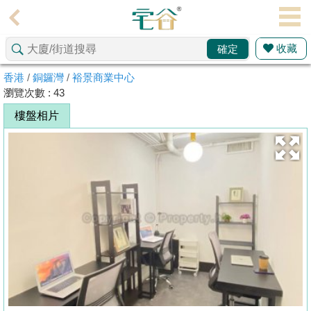
代
理
收藏
確定
主
頁
香港
/
銅鑼灣
/
裕景商業中心
瀏覽次數 : 43
搵
樓盤相片
樓/
成
交
業
主
放
盤
宅
谷
按