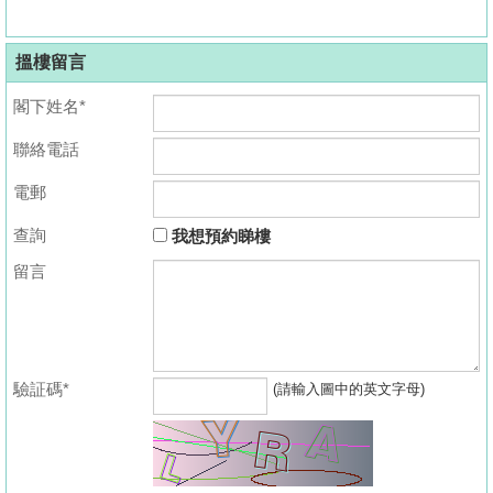
搵樓留言
閣下姓名*
聯絡電話
電郵
查詢
我想預約睇樓
留言
驗証碼*
(請輸入圖中的英文字母)