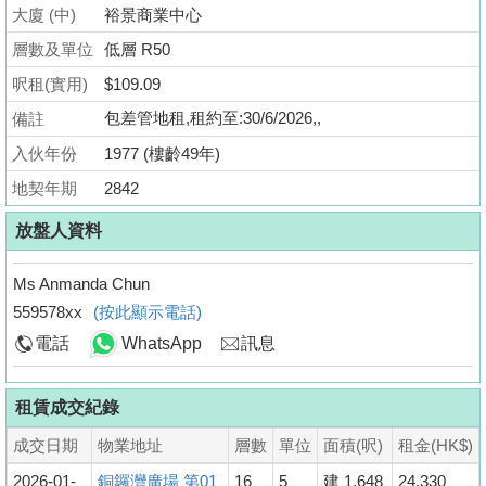
業
大廈 (中)
裕景商業中心
手
層數及單位
低層 R50
冊
呎租(實用)
$109.09
關
包差管地租,租約至:30/6/2026,,
備註
於
入伙年份
1977 (樓齡49年)
我
地契年期
2842
們
放盤人資料
Ms Anmanda Chun
559578xx
(按此顯示電話)
電話
WhatsApp
訊息
租賃成交紀錄
成交日期
物業地址
層數
單位
面積(呎)
租金(HK$)
2026-01-
銅鑼灣廣場 第01
16
5
建 1,648
24,330