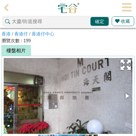
代
理
收藏
確定
主
頁
香港
/
香港仔
/
香港仔中心
瀏覽次數 : 199
搵
樓盤相片
樓/
成
交
業
主
放
盤
宅
谷
按