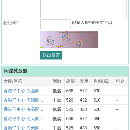
驗証碼*
(請輸入圖中的英文字母)
同屋苑放盤
大廈/屋苑
層數
建築
實用
售價(萬)
租金
香港仔中心 海晶閣...
低層
666
572
630
--
香港仔中心 海湖閣...
中層
526
432
510
--
香港仔中心 海晶閣...
低層
529
438
520
--
香港仔中心 海天閣...
低層
666
572
690
--
香港仔中心 海天閣...
中層
529
438
550
--