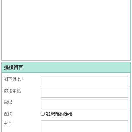
搵樓留言
閣下姓名*
聯絡電話
電郵
查詢
我想預約睇樓
留言