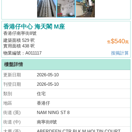
揭
地
香港仔中心 海天閣 M座
產
香港仔南寧街8號
博
$540
建築面積 529 呎
售
萬
客
實用面積 438 呎
物業編號：A011117
按揭計算
地
產
樓盤詳情
新
更新日期
2026-05-10
聞
刊登日期
2026-05-10
數
類別
住宅
據
地區
香港仔
公
街道 (英)
NAM NING ST 8
佈
街道 (中)
南寧街8號
置
大廈 (英)
ABERDEEN CTR BLK M HOI TIN COURT