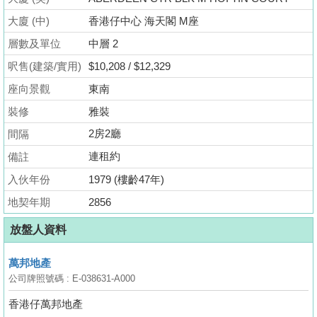
業
大廈 (中)
香港仔中心 海天閣 M座
手
層數及單位
中層 2
冊
呎售(建築/實用)
$10,208 / $12,329
關
座向景觀
東南
於
裝修
雅裝
我
們
2房2廳
間隔
連租約
備註
入伙年份
1979 (樓齡47年)
地契年期
2856
放盤人資料
萬邦地產
公司牌照號碼 : E-038631-A000
香港仔萬邦地產