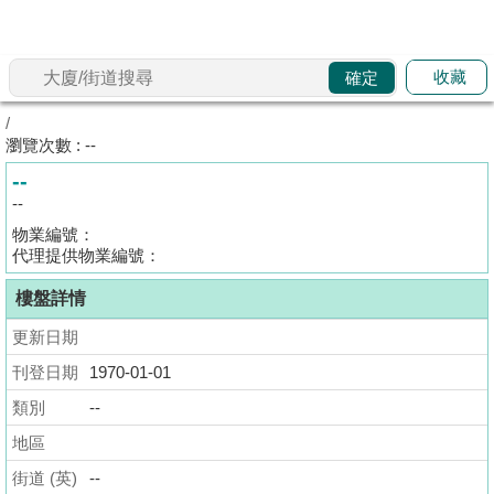
代
理
收藏
確定
主
頁
/
瀏覽次數 : --
搵
--
樓/
--
成
物業編號：
交
代理提供物業編號：
樓盤詳情
業
主
更新日期
放
刊登日期
1970-01-01
盤
類別
--
宅
地區
谷
街道 (英)
--
按