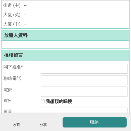
街道 (中)
--
揭
大廈 (英)
--
地
大廈 (中)
--
產
博
放盤人資料
客
搵樓留言
地
產
閣下姓名*
新
聯絡電話
聞
收
藏
電郵
數
樓
據
查詢
我想預約睇樓
盤
公
留言
佈
ENG
繁
简
聯絡
體
体
收藏
分享
置