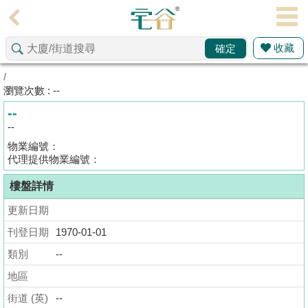
代
理
收藏
確定
主
頁
/
瀏覽次數 : --
搵
--
樓/
--
成
物業編號：
交
代理提供物業編號：
樓盤詳情
業
主
更新日期
放
刊登日期
1970-01-01
盤
類別
--
宅
地區
谷
街道 (英)
--
按