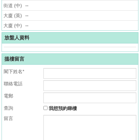
街道 (中)
--
揭
大廈 (英)
--
地
大廈 (中)
--
產
博
放盤人資料
客
搵樓留言
地
產
閣下姓名*
新
聯絡電話
聞
電郵
數
據
查詢
我想預約睇樓
公
留言
佈
置