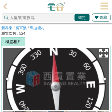
代
理
收藏
確定
主
頁
新界東
/
將軍澳
/
馬游塘村
瀏覽次數 : 524
搵
樓盤相片
樓/
成
交
業
主
放
盤
宅
谷
按