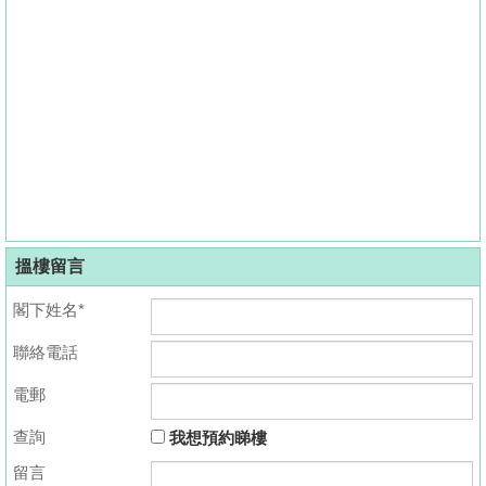
搵樓留言
閣下姓名*
聯絡電話
電郵
查詢
我想預約睇樓
留言