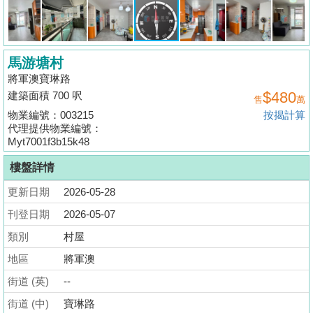
揭
地
馬游塘村
產
將軍澳寶琳路
博
$480
建築面積 700 呎
售
萬
客
物業編號：003215
按揭計算
代理提供物業編號：
地
Myt7001f3b15k48
產
樓盤詳情
新
聞
更新日期
2026-05-28
刊登日期
2026-05-07
數
據
類別
村屋
公
地區
將軍澳
佈
街道 (英)
--
置
街道 (中)
寶琳路