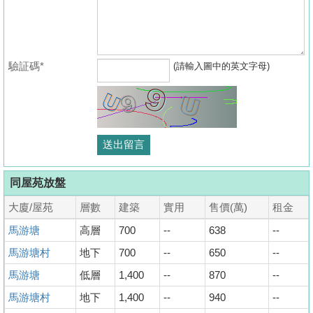
驗証碼*
(請輸入圖中的英文字母)
同屋苑放盤
大廈/屋苑
層數
建築
實用
售價(萬)
租金
馬游塘
高層
700
--
638
--
馬游塘村
地下
700
--
650
--
馬游塘
低層
1,400
--
870
--
馬游塘村
地下
1,400
--
940
--