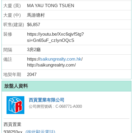
業
大廈 (英)
MA YAU TONG TSUEN
手
大廈 (中)
馬游塘村
冊
呎售(建築)
$6,857
關
裝修
https://youtu.be/Xxc6qjvfStg?
於
si=Gn65uF_czIynOQcS
我
3房2廳
間隔
們
https://
saikungrealty.com.hk
/
備註
http://saikungrealrty.com/
地契年期
2047
放盤人資料
西貢置業有限公司
公司牌照號碼 : C-068771-A000
西貢置業
938293xx
(按此顯示電話)