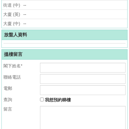
街道 (中)
--
揭
大廈 (英)
--
地
大廈 (中)
--
產
博
放盤人資料
客
搵樓留言
地
產
閣下姓名*
新
聯絡電話
聞
電郵
數
據
查詢
我想預約睇樓
公
留言
佈
置