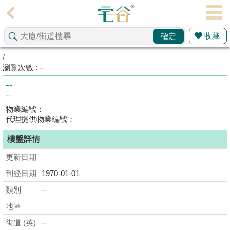
代
理
收藏
確定
主
頁
/
瀏覽次數 : --
搵
--
樓/
--
成
物業編號：
交
代理提供物業編號：
樓盤詳情
業
主
更新日期
放
刊登日期
1970-01-01
盤
類別
--
宅
地區
谷
街道 (英)
--
按