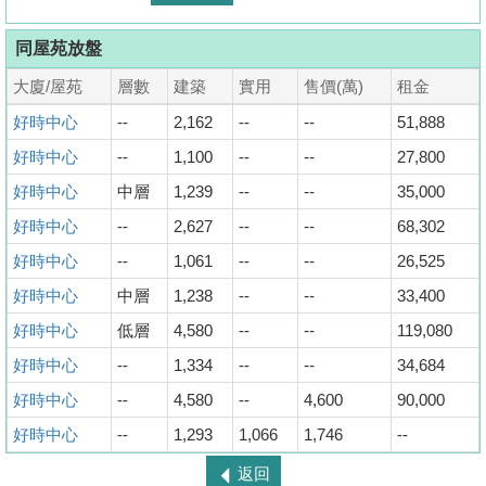
同屋苑放盤
大廈/屋苑
層數
建築
實用
售價(萬)
租金
好時中心
--
2,162
--
--
51,888
好時中心
--
1,100
--
--
27,800
好時中心
中層
1,239
--
--
35,000
好時中心
--
2,627
--
--
68,302
好時中心
--
1,061
--
--
26,525
好時中心
中層
1,238
--
--
33,400
好時中心
低層
4,580
--
--
119,080
好時中心
--
1,334
--
--
34,684
好時中心
--
4,580
--
4,600
90,000
好時中心
--
1,293
1,066
1,746
--
返回