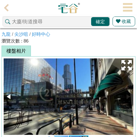
代
理
收藏
確定
主
頁
九龍
/
尖沙咀
/
好時中心
瀏覽次數 : 86
搵
樓盤相片
樓/
成
交
業
主
放
盤
宅
谷
按