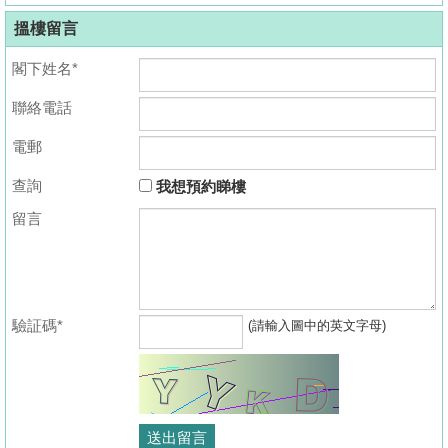
搵樓留言
閣下姓名*
聯絡電話
電郵
查詢
我想預約睇樓
留言
驗証碼*
(請輸入圖中的英文字母)