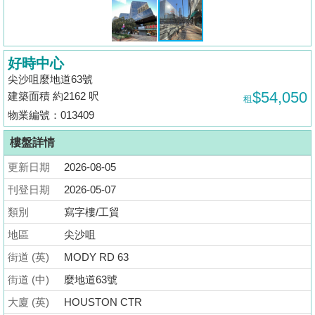
揭
地
好時中心
產
尖沙咀麼地道63號
博
$54,050
建築面積 約2162 呎
租
客
物業編號：013409
地
樓盤詳情
產
更新日期
2026-08-05
新
聞
刊登日期
2026-05-07
類別
寫字樓/工貿
數
地區
尖沙咀
據
公
街道 (英)
MODY RD 63
佈
街道 (中)
麼地道63號
大廈 (英)
HOUSTON CTR
置