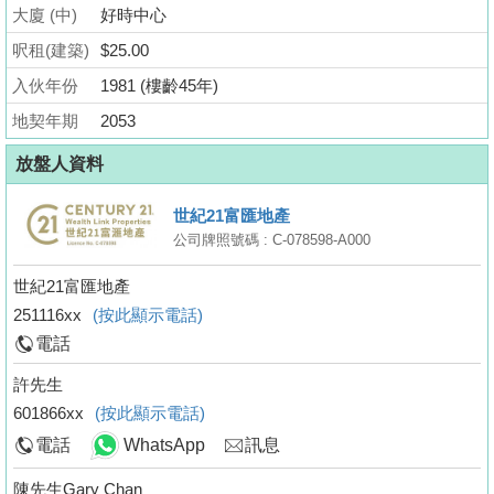
業
大廈 (中)
好時中心
手
呎租(建築)
$25.00
冊
入伙年份
1981 (樓齡45年)
關
地契年期
2053
於
放盤人資料
我
們
世紀21富匯地產
公司牌照號碼 : C-078598-A000
世紀21富匯地產
251116xx
(按此顯示電話)
電話
許先生
601866xx
(按此顯示電話)
電話
WhatsApp
訊息
陳先生Gary Chan