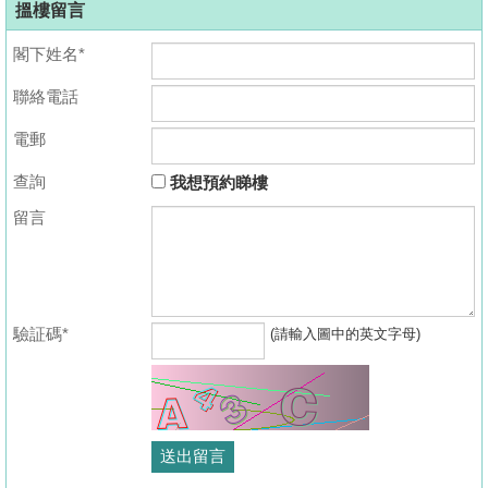
搵樓留言
閣下姓名*
聯絡電話
電郵
查詢
我想預約睇樓
留言
驗証碼*
(請輸入圖中的英文字母)