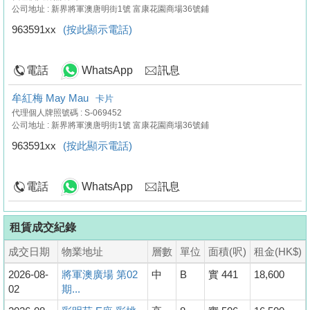
公司地址 : 新界將軍澳唐明街1號 富康花園商場36號鋪
963591xx
(按此顯示電話)
電話
WhatsApp
訊息
牟紅梅 May Mau
卡片
代理個人牌照號碼 : S-069452
公司地址 : 新界將軍澳唐明街1號 富康花園商場36號鋪
963591xx
(按此顯示電話)
電話
WhatsApp
訊息
租賃成交紀錄
成交日期
物業地址
層數
單位
面積(呎)
租金(HK$)
2026-08-
將軍澳廣場 第02
中
B
實 441
18,600
02
期...