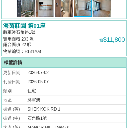
揭
地
海茵莊園 第01座
產
將軍澳石角路1號
博
$11,800
實用面積 203 呎
租
客
露台面積 22 呎
物業編號：F184708
地
產
樓盤詳情
新
更新日期
2026-07-02
聞
刊登日期
2026-05-07
數
類別
住宅
據
地區
將軍澳
公
街道 (英)
SHEK KOK RD 1
佈
街道 (中)
石角路1號
置
大廈 (英)
MANOR HILL TWR 01