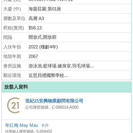
業
大廈 (中)
海茵莊園 第01座
手
層數及單位
高層 A3
冊
呎租(實用)
$58.13
關
開放式,開放廚
間隔
於
入伙年份
2022 (樓齡4年)
我
們
地契年期
2067
會所設施
游泳池.籃球場.健身室.羽毛球場...
鄰近環境
近思貝禮國際學校...
放盤人資料
世紀21安興物業顧問有限公司
公司牌照號碼 : C-006014-A000
牟紅梅 May Mau
卡片
代理個人牌照號碼 : S-069452