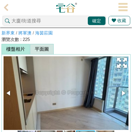
代
理
收藏
確定
主
頁
新界東
/
將軍澳
/
海茵莊園
瀏覽次數 : 225
搵
樓盤相片
平面圖
樓/
成
交
業
主
放
盤
宅
谷
按