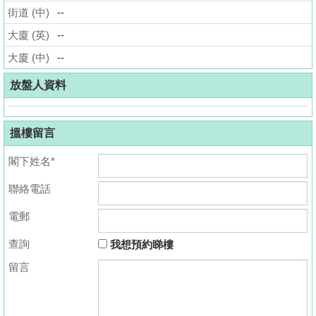
街道 (中)
--
揭
大廈 (英)
--
地
大廈 (中)
--
產
博
放盤人資料
客
搵樓留言
地
產
閣下姓名*
新
聯絡電話
聞
電郵
數
據
查詢
我想預約睇樓
公
留言
佈
置