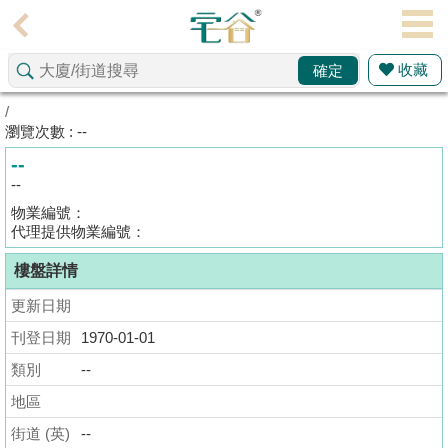
代
理
收藏
確定
主
頁
/
瀏覽次數 : --
搵
--
樓/
--
成
物業編號：
交
代理提供物業編號：
樓盤詳情
業
主
更新日期
放
刊登日期
1970-01-01
盤
類別
--
宅
地區
谷
街道 (英)
--
按