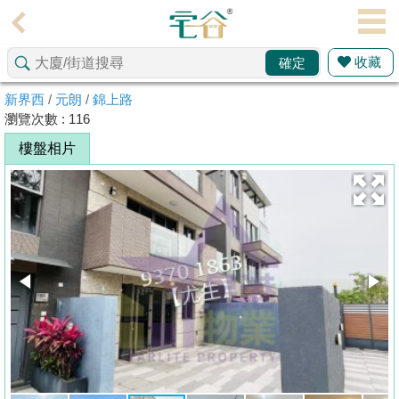
代
理
收藏
確定
主
頁
新界西
/
元朗
/
錦上路
瀏覽次數 : 116
搵
樓盤相片
樓/
成
交
業
主
放
盤
宅
谷
按