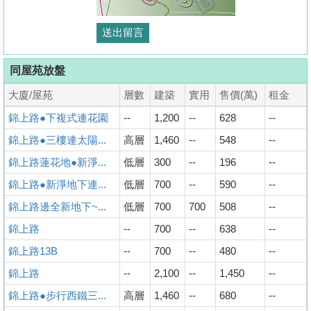
同屋苑放盤
大廈/屋苑
層數
建築
實用
售價(萬)
租金
錦上路●下複式連花園
--
1,200
--
628
--
錦上路●三樓連太陽...
高層
1,460
--
548
--
錦上路蓮花地●新淨...
低層
300
--
196
--
錦上路●新淨地下連...
低層
700
--
590
--
錦上路邊全新地下~...
低層
700
700
508
--
錦上路
--
700
--
638
--
錦上路13B
--
700
--
480
--
錦上路
--
2,100
--
1,450
--
錦上路●步行西鐵三...
高層
1,460
--
680
--