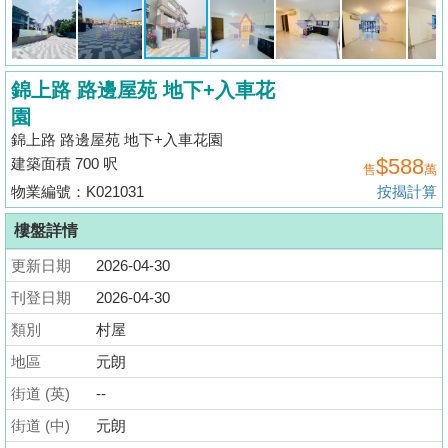
揭
地
錦上路 路邊屋苑 地下+入車花
產
園
博
錦上路 路邊屋苑 地下+入車花園
客
$588
建築面積 700 呎
售
萬
地
物業編號：K021031
按揭計算
產
樓盤詳情
新
更新日期
2026-04-30
聞
刊登日期
2026-04-30
數
類別
村屋
據
地區
元朗
公
佈
街道 (英)
--
街道 (中)
元朗
置