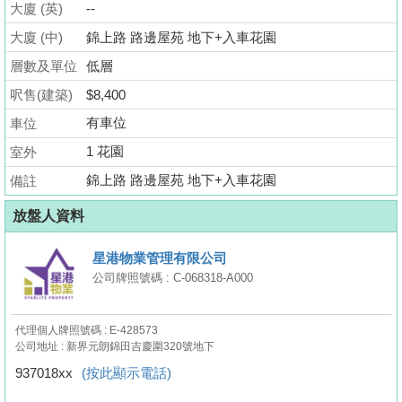
大廈 (英)
--
業
手
大廈 (中)
錦上路 路邊屋苑 地下+入車花園
冊
層數及單位
低層
呎售(建築)
$8,400
關
於
有車位
車位
我
1 花園
室外
們
錦上路 路邊屋苑 地下+入車花園
備註
放盤人資料
星港物業管理有限公司
公司牌照號碼 : C-068318-A000
代理個人牌照號碼 : E-428573
公司地址 : 新界元朗錦田吉慶圍320號地下
937018xx
(按此顯示電話)