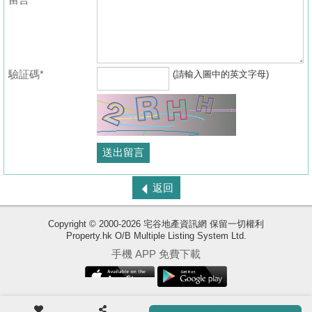
驗証碼*
(請輸入圖中的英文字母)
返回
收
Copyright © 2000-2026 宅谷地產資訊網 保留一切權利
Property.hk O/B Multiple Listing System Ltd.
藏
手機 APP 免費下載
樓
盤
ENG
使用條款
|
版權聲明
|
私隱政策
繁
简