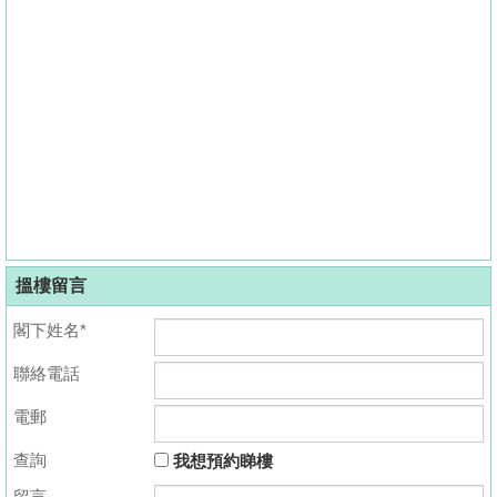
搵樓留言
閣下姓名*
聯絡電話
電郵
查詢
我想預約睇樓
留言