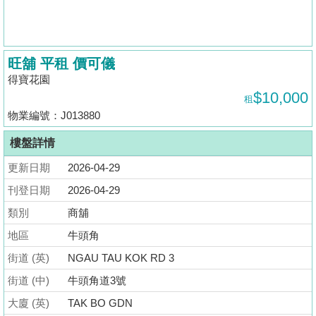
揭
地
旺舖 平租 價可儀
產
得寶花園
博
$10,000
租
客
物業編號：J013880
地
樓盤詳情
產
更新日期
2026-04-29
新
聞
刊登日期
2026-04-29
類別
商舖
數
地區
牛頭角
據
公
街道 (英)
NGAU TAU KOK RD 3
佈
街道 (中)
牛頭角道3號
大廈 (英)
TAK BO GDN
置