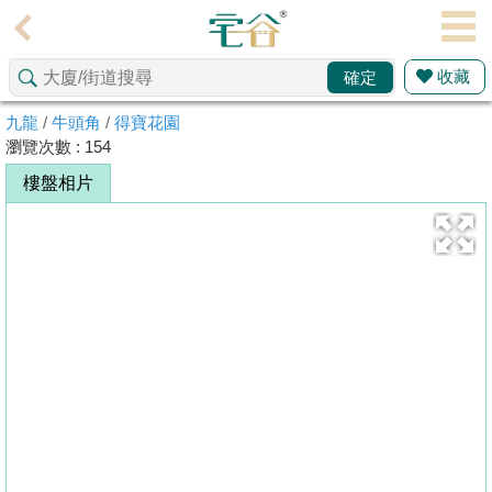
代
理
收藏
確定
主
頁
九龍
/
牛頭角
/
得寶花園
瀏覽次數 : 154
搵
樓盤相片
樓/
成
交
業
主
放
盤
宅
谷
按