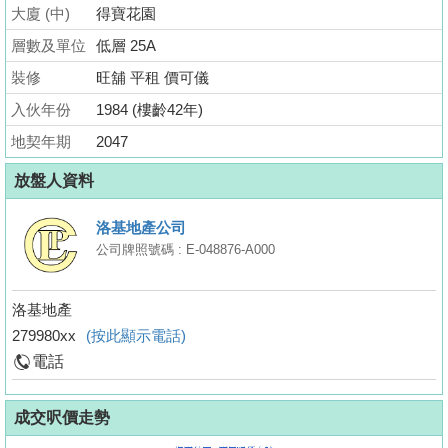
業
大廈 (中)
得寶花園
手
層數及單位
低層 25A
冊
裝修
旺舖 平租 價可儀
關
入伙年份
1984 (樓齡42年)
於
地契年期
2047
我
放盤人資料
們
洛基地產公司
公司牌照號碼 : E-048876-A000
洛基地產
279980xx
(按此顯示電話)
電話
成交呎價走勢