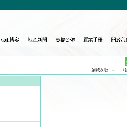
地產博客
地產新聞
數據公佈
置業手冊
關於我
瀏覽次數 : --
物