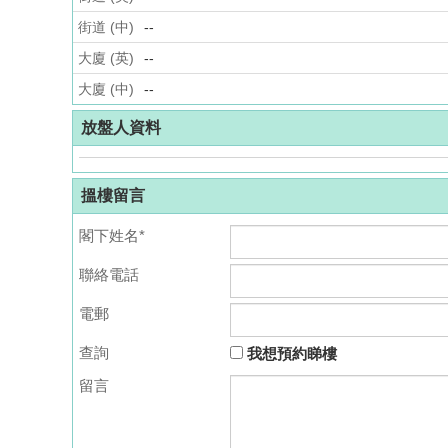
街道 (中)
--
大廈 (英)
--
大廈 (中)
--
放盤人資料
搵樓留言
閣下姓名*
聯絡電話
電郵
查詢
我想預約睇樓
留言