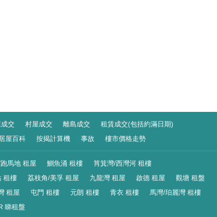
屋成交
村屋成交
離島成交
租賃成交(包括約滿日期)
居屋百科
按揭計算機
事故
樓市價格走勢
/跑馬地 租屋
鰂魚涌 租樓
筲箕灣/西灣河 租樓
 租樓
荔枝角/美孚 租屋
九龍灣 租屋
啟德 租屋
觀塘 租盤
灣 租屋
屯門 租樓
元朗 租樓
青衣 租樓
馬灣/珀麗灣 租樓
R 睇租盤