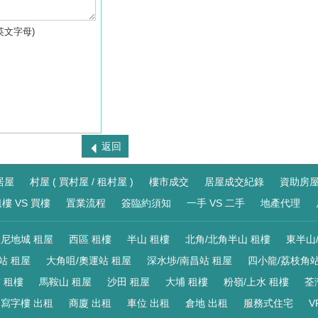
英文字母)
返回
居屋
村屋 ( 買村屋 / 租村屋 )
樓市成交
居屋成交紀錄
資助房
樓 VS 買樓
置業流程
簽臨約須知
一手 VS 二手
地產代理
尼地城 租屋
西區 租樓
半山 租樓
北角/北角半山 租樓
東半山
站 租屋
大角咀/奧運站 租屋
深水埗/南昌站 租屋
四小龍/荔枝角站
 租樓
馬鞍山 租屋
沙田 租屋
大埔 租樓
粉嶺/上水 租樓
荃
寫字樓 出租
商廈 出租
車位 出租
倉地 出租
服務式住宅
V