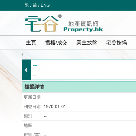
繁
/
简
/
ENG
主頁
搵樓/成交
業主放盤
宅谷按揭
/
--
--
樓盤詳情
更新日期
刊登日期
1970-01-01
類別
--
地區
街道 (英)
--