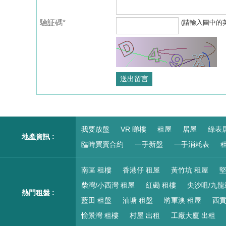
驗証碼*
(請輸入圖中的
我要放盤
VR 睇樓
租屋
居屋
綠表
地產資訊 :
臨時買賣合約
一手新盤
一手消耗表
租
南區 租樓
香港仔 租屋
黃竹坑 租屋
堅
柴灣/小西灣 租屋
紅磡 租樓
尖沙咀/九龍
熱門租盤 :
藍田 租盤
油塘 租盤
將軍澳 租屋
西貢
愉景灣 租樓
村屋 出租
工廠大廈 出租