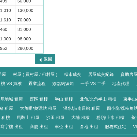
499
60,000
1,010
130,000
1,610
70,000
460
81,000
1,000
98,000
952
280,000
返回
居屋
村屋 ( 買村屋 / 租村屋 )
樓市成交
居屋成交紀錄
資助房
樓 VS 買樓
置業流程
簽臨約須知
一手 VS 二手
地產代理
尼地城 租屋
西區 租樓
半山 租樓
北角/北角半山 租樓
東半山
站 租屋
大角咀/奧運站 租屋
深水埗/南昌站 租屋
四小龍/荔枝角站
 租樓
馬鞍山 租屋
沙田 租屋
大埔 租樓
粉嶺/上水 租樓
荃
寫字樓 出租
商廈 出租
車位 出租
倉地 出租
服務式住宅
V