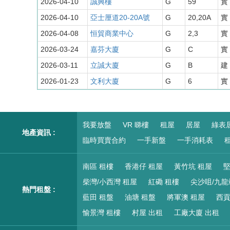
2026-04-10
誠興樓
G
59
實 
2026-04-10
亞士厘道20-20A號
G
20,20A
實 
2026-04-08
恒貿商業中心
G
2,3
實 
2026-03-24
嘉芬大廈
G
C
實 
2026-03-11
立誠大廈
G
B
建 
2026-01-23
文利大廈
G
6
實 
我要放盤
VR 睇樓
租屋
居屋
綠表
地產資訊 :
臨時買賣合約
一手新盤
一手消耗表
租
南區 租樓
香港仔 租屋
黃竹坑 租屋
堅
柴灣/小西灣 租屋
紅磡 租樓
尖沙咀/九龍
熱門租盤 :
藍田 租盤
油塘 租盤
將軍澳 租屋
西貢
愉景灣 租樓
村屋 出租
工廠大廈 出租