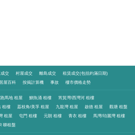
屋成交
村屋成交
離島成交
租賃成交(包括約滿日期)
居屋百科
按揭計算機
事故
樓市價格走勢
/跑馬地 租屋
鰂魚涌 租樓
筲箕灣/西灣河 租樓
 租樓
荔枝角/美孚 租屋
九龍灣 租屋
啟德 租屋
觀塘 租盤
灣 租屋
屯門 租樓
元朗 租樓
青衣 租樓
馬灣/珀麗灣 租樓
R 睇租盤