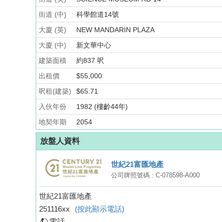
街道 (中)
科學館道14號
大廈 (英)
NEW MANDARIN PLAZA
大廈 (中)
新文華中心
建築面積
約837 呎
出租價
$55,000
呎租(建築)
$65.71
入伙年份
1982 (樓齡44年)
地契年期
2054
放盤人資料
世紀21富匯地產
公司牌照號碼 : C-078598-A000
世紀21富匯地產
251116xx
(按此顯示電話)
電話