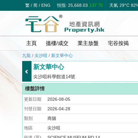
繁
/
简
/
ENG
恒指: 25,668.03
137.75
天氣
29°C
82
主頁
搵樓/成交
業主放盤
宅谷按揭
九龍
/
尖沙咀
/
新文華中心
新文華中心
尖沙咀科學館道14號
樓盤詳情
更新日期
2026-08-05
刊登日期
2026-04-28
類別
商舖
地區
尖沙咀
街道 (英)
SCIENCE MUSEUM RD 14