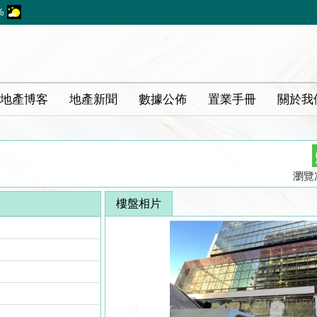
%
地產博客
地產新聞
數據公佈
置業手冊
關於我
瀏覽次
樓盤相片