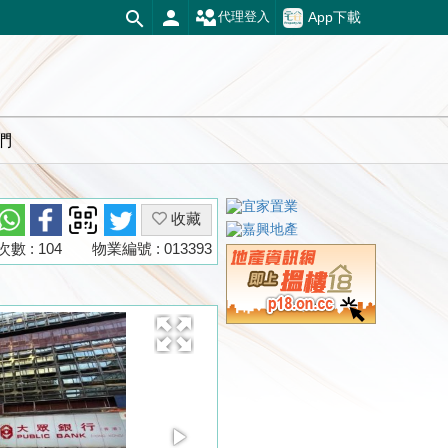
App下載
代理登入
們
收藏
數 : 104
物業編號 : 013393