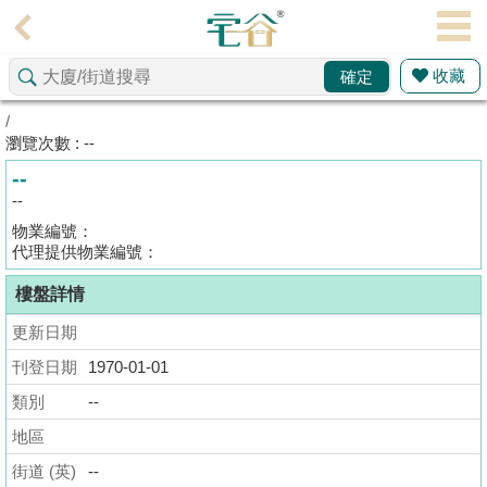
代
理
收藏
確定
主
頁
/
瀏覽次數 : --
搵
--
樓/
--
成
物業編號：
交
代理提供物業編號：
樓盤詳情
業
主
更新日期
放
刊登日期
1970-01-01
盤
類別
--
宅
地區
谷
街道 (英)
--
按