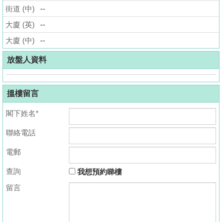
街道 (中)
--
揭
大廈 (英)
--
地
大廈 (中)
--
產
博
放盤人資料
客
搵樓留言
地
產
閣下姓名*
新
聯絡電話
聞
電郵
數
據
查詢
我想預約睇樓
公
留言
佈
置