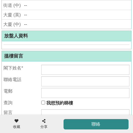
街道 (中)
--
揭
大廈 (英)
--
地
大廈 (中)
--
產
博
放盤人資料
客
搵樓留言
地
產
閣下姓名*
新
聯絡電話
聞
收
藏
電郵
數
樓
據
查詢
我想預約睇樓
盤
公
留言
佈
ENG
繁
简
聯絡
體
体
收藏
分享
置