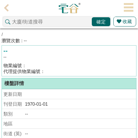
代
理
收藏
確定
主
頁
/
瀏覽次數 : --
搵
--
樓/
--
成
物業編號：
交
代理提供物業編號：
樓盤詳情
業
主
更新日期
放
刊登日期
1970-01-01
盤
類別
--
宅
地區
谷
街道 (英)
--
按