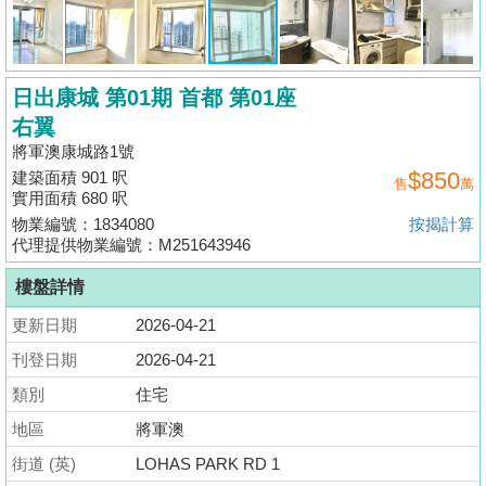
揭
地
日出康城 第01期 首都 第01座
產
右翼
博
將軍澳康城路1號
客
$850
建築面積 901 呎
售
萬
實用面積 680 呎
地
物業編號：1834080
按揭計算
產
代理提供物業編號：M251643946
新
樓盤詳情
聞
更新日期
2026-04-21
數
刊登日期
2026-04-21
據
類別
公
住宅
佈
地區
將軍澳
街道 (英)
LOHAS PARK RD 1
置