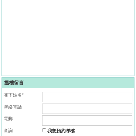
搵樓留言
閣下姓名*
聯絡電話
電郵
查詢
我想預約睇樓