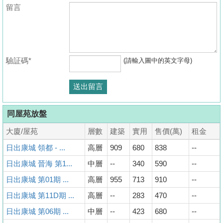
留言
驗証碼*
(請輸入圖中的英文字母)
同屋苑放盤
大廈/屋苑
層數
建築
實用
售價(萬)
租金
日出康城 領都 - ...
高層
909
680
838
--
日出康城 晉海 第1...
中層
--
340
590
--
日出康城 第01期 ...
高層
955
713
910
--
日出康城 第11D期 ...
高層
--
283
470
--
日出康城 第06期 ...
中層
--
423
680
--