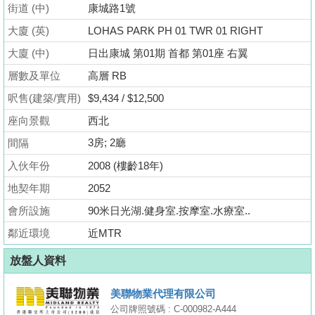
街道 (中)
業
康城路1號
手
大廈 (英)
LOHAS PARK PH 01 TWR 01 RIGHT
冊
大廈 (中)
日出康城 第01期 首都 第01座 右翼
層數及單位
關
高層 RB
於
呎售(建築/實用)
$9,434 / $12,500
我
座向景觀
西北
們
3房; 2廳
間隔
入伙年份
2008 (樓齡18年)
地契年期
2052
會所設施
90米日光湖.健身室.按摩室.水療室..
鄰近環境
近MTR
放盤人資料
美聯物業代理有限公司
公司牌照號碼 : C-000982-A444