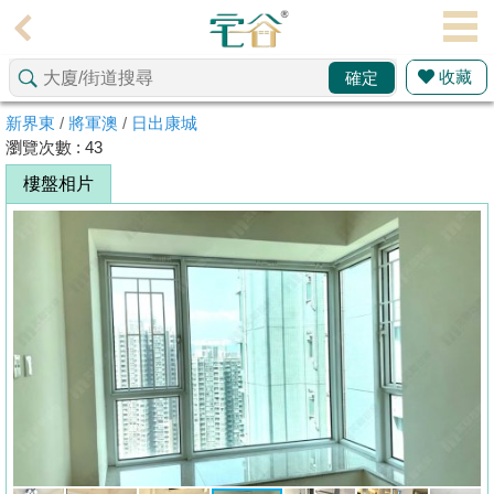
代
理
收藏
確定
主
頁
新界東
/
將軍澳
/
日出康城
瀏覽次數 : 43
搵
樓盤相片
樓/
成
交
業
主
放
盤
宅
谷
按