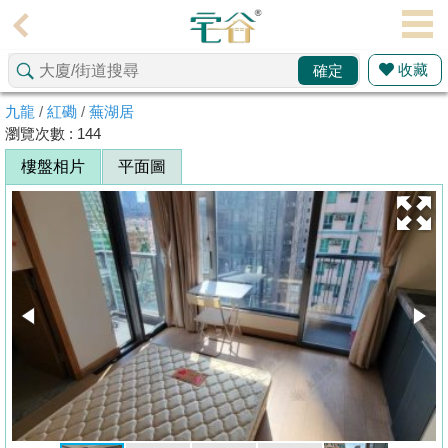
代
理
收藏
確定
主
頁
九龍
/
紅磡
/
蕪湖居
瀏覽次數 : 144
搵
樓盤相片
平面圖
樓/
成
交
業
主
放
盤
宅
谷
按