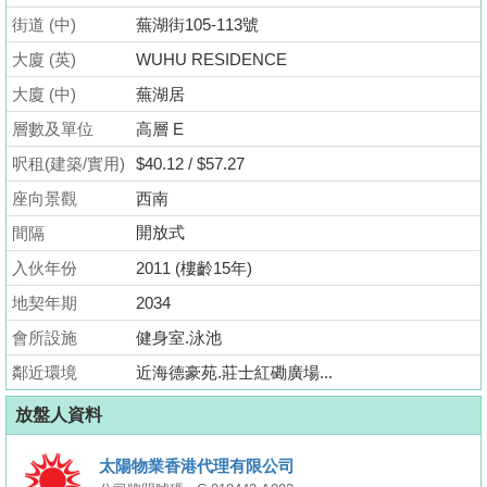
業
街道 (中)
蕪湖街105-113號
手
大廈 (英)
WUHU RESIDENCE
冊
大廈 (中)
蕪湖居
關
層數及單位
高層 E
於
呎租(建築/實用)
$40.12 / $57.27
我
座向景觀
西南
們
開放式
間隔
入伙年份
2011 (樓齡15年)
地契年期
2034
會所設施
健身室.泳池
鄰近環境
近海德豪苑.莊士紅磡廣場...
放盤人資料
太陽物業香港代理有限公司