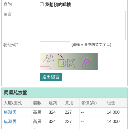
查詢
我想預約睇樓
留言
驗証碼*
(請輸入圖中的英文字母)
同屋苑放盤
大廈/屋苑
層數
建築
實用
售價(萬)
租金
蕪湖居
高層
324
227
--
14,000
蕪湖居
高層
324
227
--
14,000