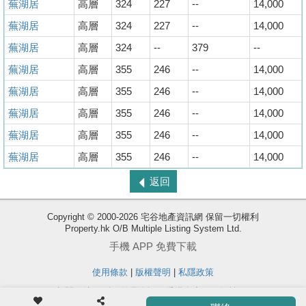
蕪湖居
高層
324
227
--
14,000
蕪湖居
高層
324
227
--
14,000
蕪湖居
高層
324
--
379
--
蕪湖居
高層
355
246
--
14,000
蕪湖居
高層
355
246
--
14,000
蕪湖居
高層
355
246
--
14,000
蕪湖居
高層
355
246
--
14,000
蕪湖居
高層
355
246
--
14,000
返回
收
Copyright © 2000-2026 宅谷地產資訊網 保留一切權利
Property.hk O/B Multiple Listing System Ltd.
藏
手機 APP 免費下載
樓
盤
使用條款
|
版權聲明
|
私隱政策
相關網站 :
科一物業資訊
香港豪宅網
搵樓18
ENG
繁
简