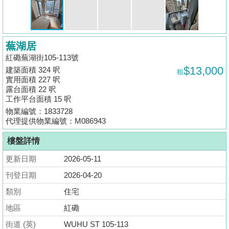
揭
地
蕪湖居
產
紅磡蕪湖街105-113號
博
$13,000
建築面積 324 呎
租
客
實用面積 227 呎
露台面積 22 呎
地
工作平台面積 15 呎
產
物業編號：1833728
代理提供物業編號：M086943
新
聞
樓盤詳情
更新日期
2026-05-11
數
據
刊登日期
2026-04-20
公
類別
住宅
佈
地區
紅磡
置
街道 (英)
WUHU ST 105-113