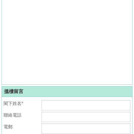
搵樓留言
閣下姓名*
聯絡電話
電郵