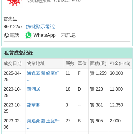
公司牌照號碼 : C-018442-A002
雷先生
960122xx
(按此顯示電話)
電話
WhatsApp
訊息
租賃成交紀錄
成交日期
物業地址
層數
單位
面積(呎)
租金(HK$)
2025-04-
海逸豪園 綠庭軒
11
F
實 1,259
30,000
25
...
2023-10-
蕪湖居
18
D
實 223
11,800
28
2023-10-
龍華閣
3
--
實 381
12,350
25
2023-02-
海逸豪園 玉庭軒
27
B
實 905
2,000
06
...