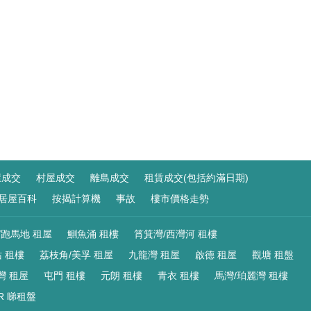
屋成交
村屋成交
離島成交
租賃成交(包括約滿日期)
居屋百科
按揭計算機
事故
樓市價格走勢
/跑馬地 租屋
鰂魚涌 租樓
筲箕灣/西灣河 租樓
 租樓
荔枝角/美孚 租屋
九龍灣 租屋
啟德 租屋
觀塘 租盤
灣 租屋
屯門 租樓
元朗 租樓
青衣 租樓
馬灣/珀麗灣 租樓
R 睇租盤