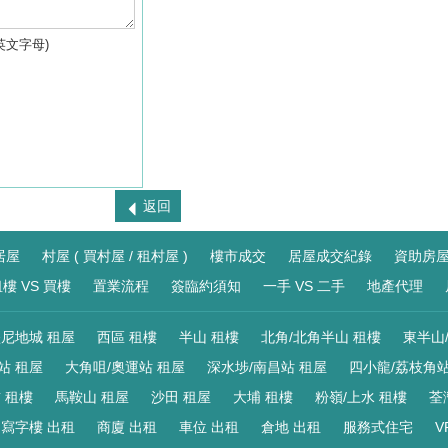
英文字母)
返回
居屋
村屋 ( 買村屋 / 租村屋 )
樓市成交
居屋成交紀錄
資助房
樓 VS 買樓
置業流程
簽臨約須知
一手 VS 二手
地產代理
尼地城 租屋
西區 租樓
半山 租樓
北角/北角半山 租樓
東半山
站 租屋
大角咀/奧運站 租屋
深水埗/南昌站 租屋
四小龍/荔枝角站
 租樓
馬鞍山 租屋
沙田 租屋
大埔 租樓
粉嶺/上水 租樓
荃
寫字樓 出租
商廈 出租
車位 出租
倉地 出租
服務式住宅
V