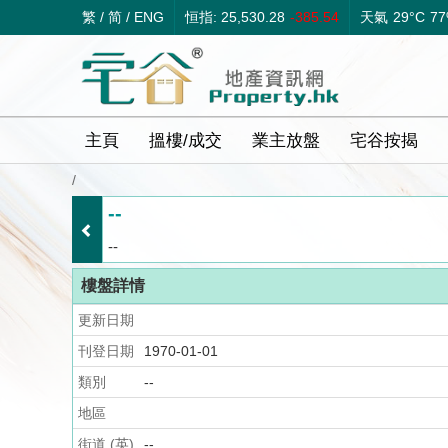
繁
/
简
/
ENG
恒指: 25,530.28
-385.54
天氣
29°C
7
主頁
搵樓/成交
業主放盤
宅谷按揭
/
--
--
樓盤詳情
更新日期
刊登日期
1970-01-01
類別
--
地區
街道 (英)
--