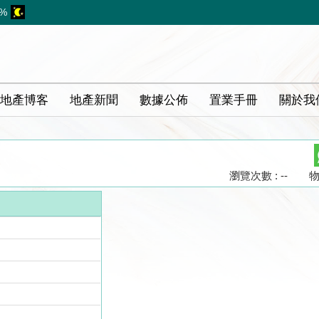
7%
地產博客
地產新聞
數據公佈
置業手冊
關於我
瀏覽次數 : --
物