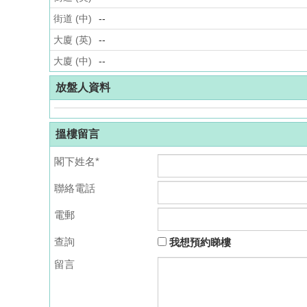
街道 (中)
--
大廈 (英)
--
大廈 (中)
--
放盤人資料
搵樓留言
閣下姓名*
聯絡電話
電郵
查詢
我想預約睇樓
留言