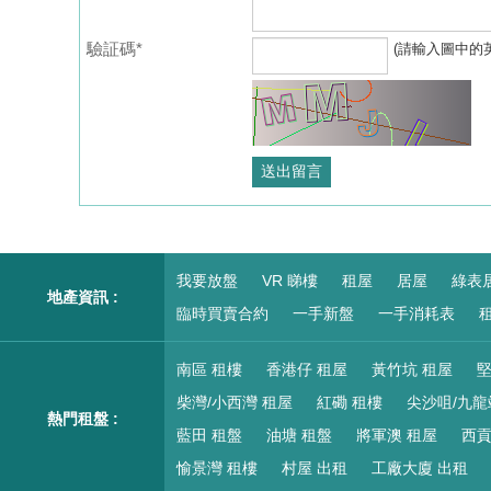
驗証碼*
(請輸入圖中的
我要放盤
VR 睇樓
租屋
居屋
綠表
地產資訊 :
臨時買賣合約
一手新盤
一手消耗表
租
南區 租樓
香港仔 租屋
黃竹坑 租屋
堅
柴灣/小西灣 租屋
紅磡 租樓
尖沙咀/九龍
熱門租盤 :
藍田 租盤
油塘 租盤
將軍澳 租屋
西貢
愉景灣 租樓
村屋 出租
工廠大廈 出租