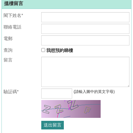
搵樓留言
閣下姓名*
聯絡電話
電郵
查詢
我想預約睇樓
留言
驗証碼*
(請輸入圖中的英文字母)