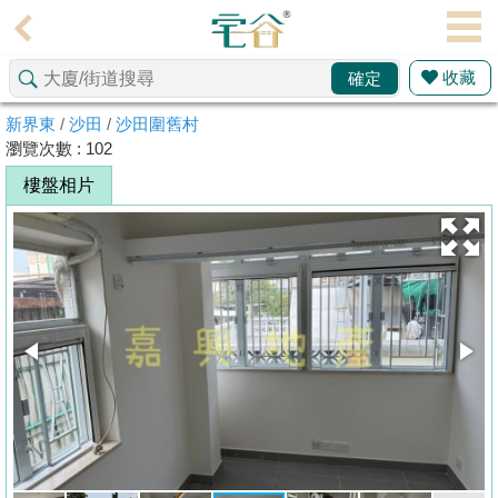
代
理
收藏
確定
主
頁
新界東
/
沙田
/
沙田圍舊村
瀏覽次數 : 102
搵
樓盤相片
樓/
成
交
業
主
放
盤
宅
谷
按