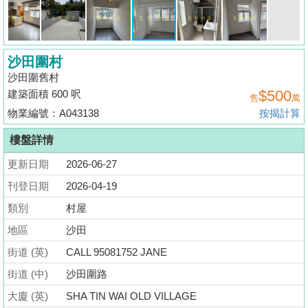
揭
地
沙田圍村
產
沙田圍舊村
博
$500
建築面積 600 呎
售
萬
客
物業編號：A043138
按揭計算
地
樓盤詳情
產
更新日期
2026-06-27
新
聞
刊登日期
2026-04-19
類別
村屋
數
地區
沙田
據
公
街道 (英)
CALL 95081752 JANE
佈
街道 (中)
沙田圍路
大廈 (英)
SHA TIN WAI OLD VILLAGE
置