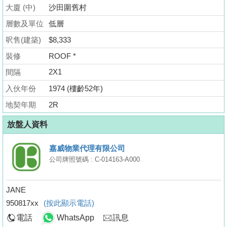
業
大廈 (中)
沙田圍舊村
手
層數及單位
低層
冊
呎售(建築)
$8,333
關
裝修
ROOF *
於
2X1
間隔
我
入伙年份
1974 (樓齡52年)
們
地契年期
2R
放盤人資料
嘉威物業代理有限公司
公司牌照號碼 : C-014163-A000
JANE
950817xx
(按此顯示電話)
電話
WhatsApp
訊息