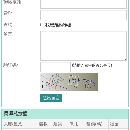
聯絡電話
電郵
查詢
我想預約睇樓
留言
驗証碼*
(請輸入圖中的英文字母)
同屋苑放盤
大廈/屋苑
層數
建築
實用
售價(萬)
租金