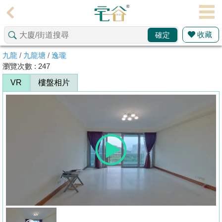
代
理
收藏
確定
主
頁
九龍
/
九龍塘
/
逸瓏
瀏覽次數 : 247
搵
VR
樓盤相片
樓/
成
交
業
主
放
盤
宅
谷
按