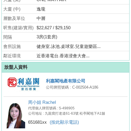
業
大廈 (中)
逸瓏
手
層數及單位
中層
冊
呎售(建築/實用)
$22,627 / $29,150
關
3房(1套房)
間隔
於
會所設施
健身室.泳池.桌球室.兒童遊樂區...
我
們
鄰近環境
近香港電台.香港浸會大會...
放盤人資料
利嘉閣地產有限公司
公司牌照號碼 : C-002504-A186
周小姐 Rachel
代理個人牌照號碼 : S-498905
公司地址 : 九龍窩打老道61-63號 松亭閣地下A1舖
651681xx
(按此顯示電話)