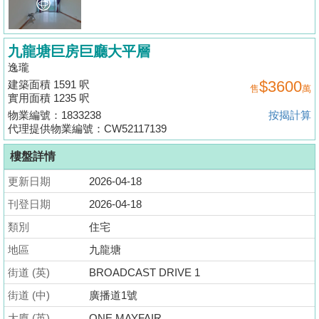
揭
地
九龍塘巨房巨廳大平層
產
逸瓏
$3600
建築面積 1591 呎
博
售
萬
實用面積 1235 呎
客
物業編號：1833238
按揭計算
代理提供物業編號：CW52117139
地
產
樓盤詳情
新
更新日期
2026-04-18
聞
刊登日期
2026-04-18
數
類別
住宅
據
地區
九龍塘
公
街道 (英)
BROADCAST DRIVE 1
佈
街道 (中)
廣播道1號
置
大廈 (英)
ONE MAYFAIR