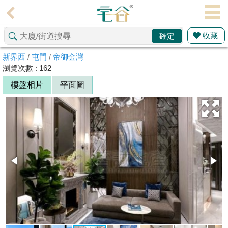
代
理
收藏
確定
主
頁
新界西
/
屯門
/
帝御金灣
瀏覽次數 : 162
搵
樓盤相片
平面圖
樓/
成
交
業
主
放
盤
宅
谷
按