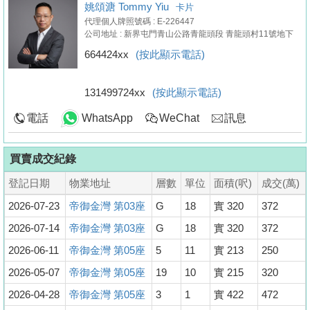
姚頌溏 Tommy Yiu
卡片
代理個人牌照號碼 : E-226447
公司地址 : 新界屯門青山公路青龍頭段 青龍頭村11號地下
664424xx
(按此顯示電話)
131499724xx
(按此顯示電話)
電話
WhatsApp
WeChat
訊息
買賣成交紀錄
登記日期
物業地址
層數
單位
面積(呎)
成交(萬)
2026-07-23
帝御金灣 第03座
G
18
實 320
372
2026-07-14
帝御金灣 第03座
G
18
實 320
372
2026-06-11
帝御金灣 第05座
5
11
實 213
250
2026-05-07
帝御金灣 第05座
19
10
實 215
320
2026-04-28
帝御金灣 第05座
3
1
實 422
472