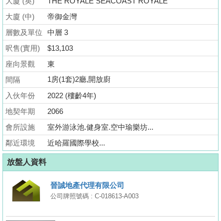
大廈 (英)
THE ROYALE SEACOAST ROYALE
業
大廈 (中)
帝御金灣
手
冊
層數及單位
中層 3
呎售(實用)
$13,103
關
座向景觀
東
於
我
1房(1套)2廳,開放廚
間隔
們
入伙年份
2022 (樓齡4年)
地契年期
2066
會所設施
室外游泳池.健身室.空中瑜樂坊...
鄰近環境
近哈羅國際學校...
放盤人資料
晉誠地產代理有限公司
公司牌照號碼 : C-018613-A003