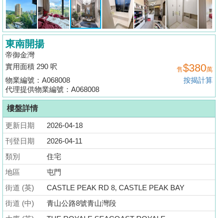
揭
地
東南開揚
產
帝御金灣
博
$380
實用面積 290 呎
售
萬
客
物業編號：A068008
按揭計算
代理提供物業編號：A068008
地
產
樓盤詳情
新
更新日期
2026-04-18
聞
刊登日期
2026-04-11
數
類別
住宅
據
地區
屯門
公
街道 (英)
CASTLE PEAK RD 8, CASTLE PEAK BAY
佈
街道 (中)
青山公路8號青山灣段
置