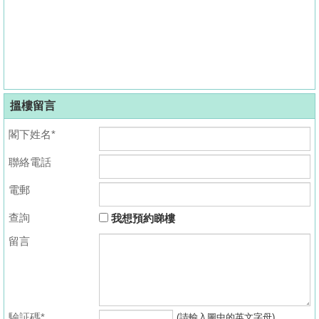
搵樓留言
閣下姓名*
聯絡電話
電郵
查詢
我想預約睇樓
留言
驗証碼*
(請輸入圖中的英文字母)