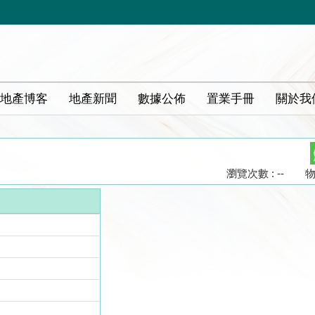
地產博客
地產新聞
數據公佈
置業手冊
關於我
瀏覽次數 : --
物