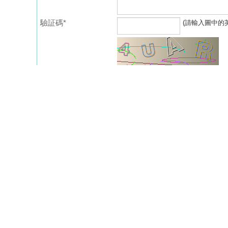
驗証碼*
(請輸入圖中的
我要放盤
VR 睇樓
租屋
居屋
綠表
地產資訊 :
臨時買賣合約
一手新盤
一手消耗表
租
南區 租樓
香港仔 租屋
黃竹坑 租屋
堅
柴灣/小西灣 租屋
紅磡 租樓
尖沙咀/九龍
熱門租盤 :
藍田 租盤
油塘 租盤
將軍澳 租屋
西貢
愉景灣 租樓
村屋 出租
工廠大廈 出租