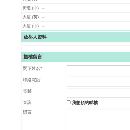
街道 (中)
--
大廈 (英)
--
大廈 (中)
--
放盤人資料
搵樓留言
閣下姓名*
聯絡電話
電郵
查詢
我想預約睇樓
留言