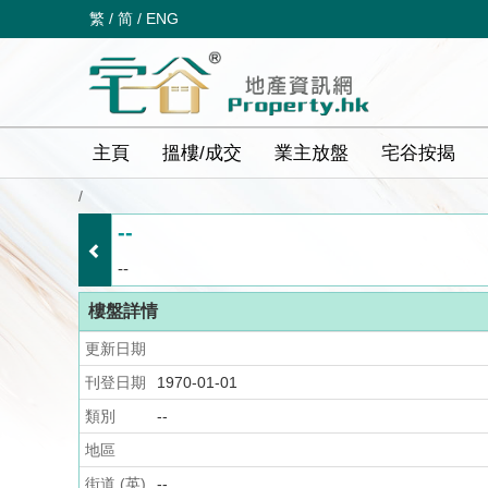
繁
/
简
/
ENG
主頁
搵樓/成交
業主放盤
宅谷按揭
/
--
--
樓盤詳情
更新日期
刊登日期
1970-01-01
類別
--
地區
街道 (英)
--