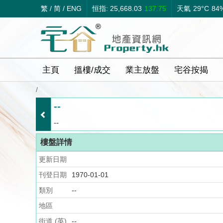
繁
/
简
/
ENG
恒指: 25,668.03
137.75
天氣
29°C
84
主頁
搵樓/成交
業主放盤
宅谷按揭
/
--
--
樓盤詳情
更新日期
刊登日期
1970-01-01
類別
--
地區
街道 (英)
--