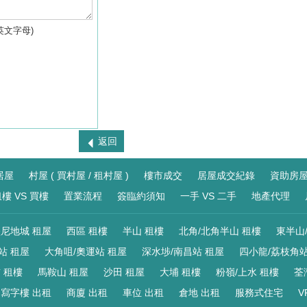
英文字母)
返回
居屋
村屋 ( 買村屋 / 租村屋 )
樓市成交
居屋成交紀錄
資助房
樓 VS 買樓
置業流程
簽臨約須知
一手 VS 二手
地產代理
尼地城 租屋
西區 租樓
半山 租樓
北角/北角半山 租樓
東半山
站 租屋
大角咀/奧運站 租屋
深水埗/南昌站 租屋
四小龍/荔枝角站
 租樓
馬鞍山 租屋
沙田 租屋
大埔 租樓
粉嶺/上水 租樓
荃
寫字樓 出租
商廈 出租
車位 出租
倉地 出租
服務式住宅
V