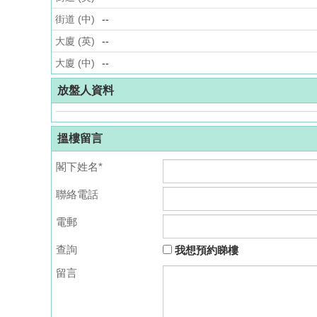
街道 (中)
--
大廈 (英)
--
大廈 (中)
--
放盤人資料
搵樓留言
閣下姓名*
聯絡電話
電郵
查詢
我想預約睇樓
留言