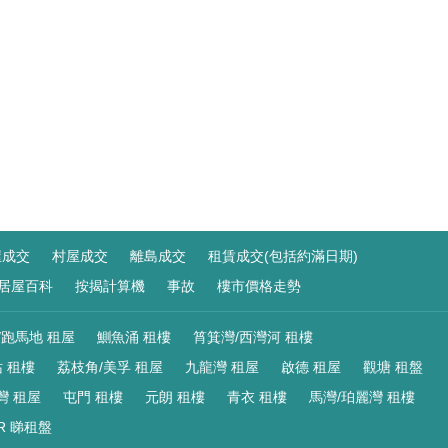
屋成交
村屋成交
離島成交
租賃成交(包括約滿日期)
居屋百科
按揭計算機
事故
樓市價格走勢
/跑馬地 租屋
鰂魚涌 租樓
筲箕灣/西灣河 租樓
 租樓
荔枝角/美孚 租屋
九龍灣 租屋
啟德 租屋
觀塘 租盤
灣 租屋
屯門 租樓
元朗 租樓
青衣 租樓
馬灣/珀麗灣 租樓
R 睇租盤