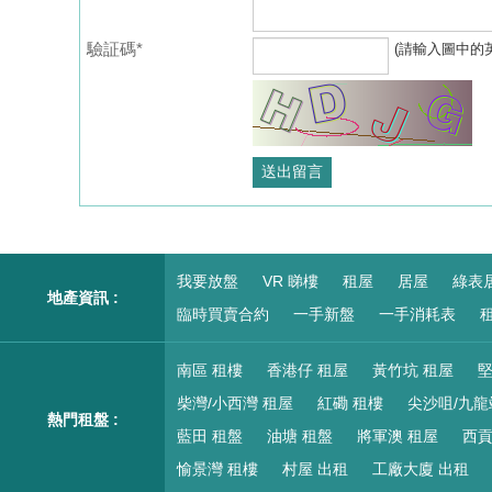
驗証碼*
(請輸入圖中的
我要放盤
VR 睇樓
租屋
居屋
綠表
地產資訊 :
臨時買賣合約
一手新盤
一手消耗表
租
南區 租樓
香港仔 租屋
黃竹坑 租屋
堅
柴灣/小西灣 租屋
紅磡 租樓
尖沙咀/九龍
熱門租盤 :
藍田 租盤
油塘 租盤
將軍澳 租屋
西貢
愉景灣 租樓
村屋 出租
工廠大廈 出租