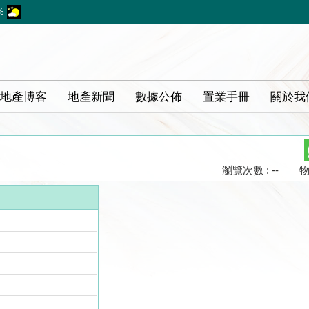
%
地產博客
地產新聞
數據公佈
置業手冊
關於我
瀏覽次數 : --
物