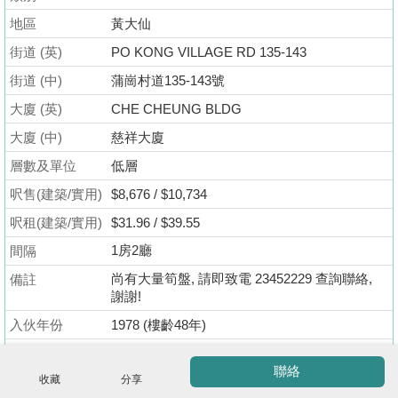
揭
地區
黃大仙
街道 (英)
PO KONG VILLAGE RD 135-143
地
街道 (中)
蒲崗村道135-143號
產
博
大廈 (英)
CHE CHEUNG BLDG
客
大廈 (中)
慈祥大廈
層數及單位
低層
地
產
呎售(建築/實用)
$8,676 / $10,734
新
呎租(建築/實用)
$31.96 / $39.55
聞
收
1房2廳
間隔
藏
數
尚有大量筍盤, 請即致電 23452229 查詢聯絡,
備註
樓
謝謝!
據
盤
公
入伙年份
1978 (樓齡48年)
佈
ENG
地契年期
2047
繁
简
聯絡
體
体
收藏
分享
置
放盤人資料