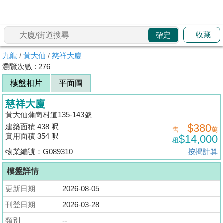
代
理
收藏
確定
主
頁
九龍
/
黃大仙
/
慈祥大廈
瀏覽次數 : 276
搵
樓盤相片
平面圖
樓/
成
慈祥大廈
交
黃大仙蒲崗村道135-143號
$380
建築面積 438 呎
售
萬
業
實用面積 354 呎
$14,000
租
主
物業編號：G089310
按揭計算
放
樓盤詳情
盤
更新日期
2026-08-05
宅
刊登日期
2026-03-28
谷
類別
--
按