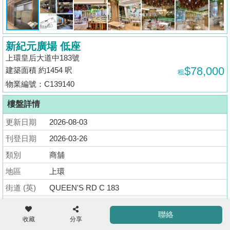
揭
地
新紀元廣場 低座
產
上環皇后大道中183號
博
$78,000
建築面積 約1454 呎
租
客
物業編號：C139140
地
樓盤詳情
產
更新日期
2026-08-03
新
聞
刊登日期
2026-03-26
收
類別
商舖
藏
數
樓
地區
上環
據
盤
公
街道 (英)
QUEEN'S RD C 183
佈
ENG
街道 (中)
皇后大道中183號
繁
简
聯絡
體
体
收藏
分享
大廈 (英)
GRAND MILLENNIUM PLAZA LOW BLK
置