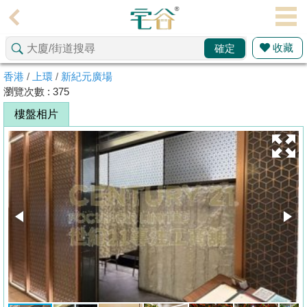
代
理
收藏
確定
主
頁
香港
/
上環
/
新紀元廣場
瀏覽次數 : 375
搵
樓盤相片
樓/
成
交
業
主
放
盤
宅
谷
按