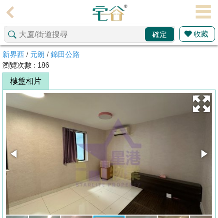
代
理
收藏
確定
主
頁
新界西
/
元朗
/
錦田公路
瀏覽次數 : 186
搵
樓盤相片
樓/
成
交
業
主
放
盤
宅
谷
按