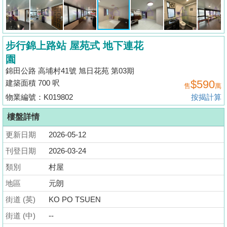
揭
地
步行錦上路站 屋苑式 地下連花
產
園
博
錦田公路 高埔村41號 旭日花苑 第03期
客
$590
建築面積 700 呎
售
萬
地
物業編號：K019802
按揭計算
產
樓盤詳情
新
更新日期
2026-05-12
聞
刊登日期
2026-03-24
數
類別
村屋
據
地區
元朗
公
佈
街道 (英)
KO PO TSUEN
街道 (中)
--
置