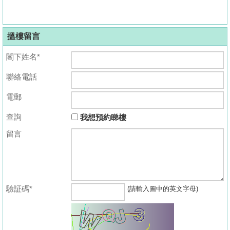
搵樓留言
閣下姓名*
聯絡電話
電郵
查詢
我想預約睇樓
留言
驗証碼*
(請輸入圖中的英文字母)