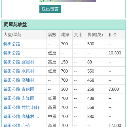
同屋苑放盤
大廈/屋苑
層數
建築
實用
售價(萬)
租金
錦田公路
--
700
--
530
--
錦田公路
低層
--
--
--
10,300
錦田公路 羅屋村
高層
150
--
88
--
錦田公路 水尾村
低層
700
--
550
--
錦田公路 高埔村
--
700
--
468
--
錦田公路 泰康圍
--
300
--
268
7,800
錦田公路 永隆圍
低層
700
--
488
--
錦田公路 竹坑 蔚軒
高層
700
--
558
--
錦田公路 高埔村 ...
中層
700
--
380
--
錦田公路 心苑
高層
700
--
--
17,500