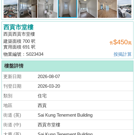
揭
地
西貢市堂樓
產
西貢西貢市堂樓
博
$450
建築面積 700 呎
售
萬
客
實用面積 691 呎
物業編號：S023434
按揭計算
地
產
樓盤詳情
新
更新日期
2026-08-07
聞
刊登日期
2026-03-20
數
類別
住宅
據
地區
西貢
公
街道 (英)
Sai Kung Tenement Building
佈
街道 (中)
西貢市堂樓
置
大廈 (英)
Sai Kung Tenement Building