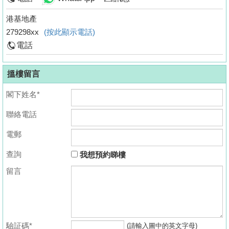
港基地產
279298xx
(按此顯示電話)
電話
搵樓留言
閣下姓名*
聯絡電話
電郵
查詢
我想預約睇樓
留言
驗証碼*
(請輸入圖中的英文字母)