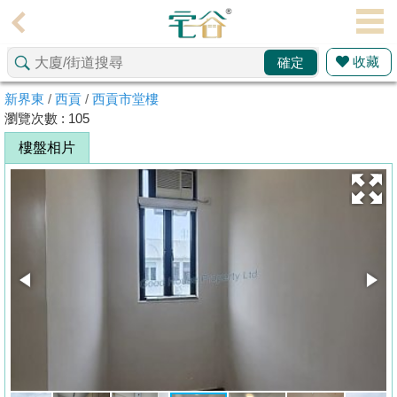
代
理
收藏
確定
主
頁
新界東
/
西貢
/
西貢市堂樓
瀏覽次數 : 105
搵
樓盤相片
樓/
成
交
業
主
放
盤
宅
谷
按