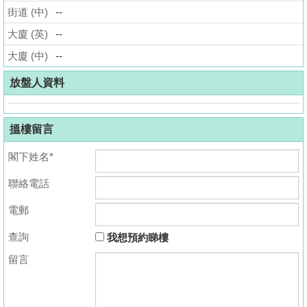
街道 (中)
--
揭
大廈 (英)
--
地
大廈 (中)
--
產
博
放盤人資料
客
搵樓留言
地
產
閣下姓名*
新
聯絡電話
聞
電郵
數
據
查詢
我想預約睇樓
公
留言
佈
置