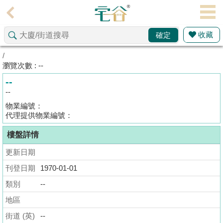
代
理
收藏
確定
主
頁
/
瀏覽次數 : --
搵
--
樓/
--
成
物業編號：
交
代理提供物業編號：
樓盤詳情
業
主
更新日期
放
刊登日期
1970-01-01
盤
類別
--
宅
地區
谷
街道 (英)
--
按