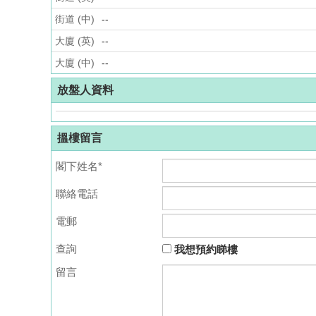
街道 (中)
--
大廈 (英)
--
大廈 (中)
--
放盤人資料
搵樓留言
閣下姓名*
聯絡電話
電郵
查詢
我想預約睇樓
留言