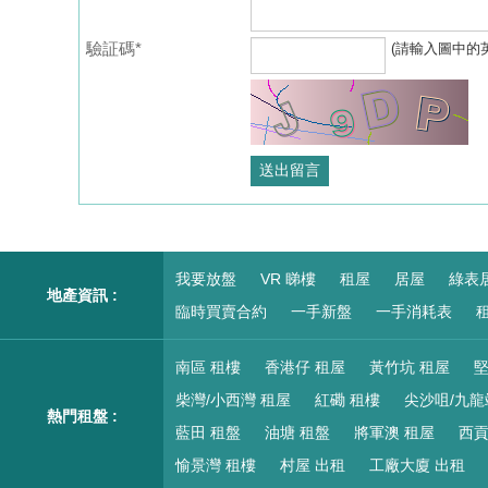
驗証碼*
(請輸入圖中的
我要放盤
VR 睇樓
租屋
居屋
綠表
地產資訊 :
臨時買賣合約
一手新盤
一手消耗表
租
南區 租樓
香港仔 租屋
黃竹坑 租屋
堅
柴灣/小西灣 租屋
紅磡 租樓
尖沙咀/九龍
熱門租盤 :
藍田 租盤
油塘 租盤
將軍澳 租屋
西貢
愉景灣 租樓
村屋 出租
工廠大廈 出租