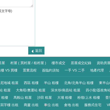
英文字母)
返回
居屋
村屋 ( 買村屋 / 租村屋 )
樓市成交
居屋成交紀錄
資助房
樓 VS 買樓
置業流程
簽臨約須知
一手 VS 二手
地產代理
尼地城 租屋
西區 租樓
半山 租樓
北角/北角半山 租樓
東半山
站 租屋
大角咀/奧運站 租屋
深水埗/南昌站 租屋
四小龍/荔枝角站
 租樓
馬鞍山 租屋
沙田 租屋
大埔 租樓
粉嶺/上水 租樓
荃
寫字樓 出租
商廈 出租
車位 出租
倉地 出租
服務式住宅
V