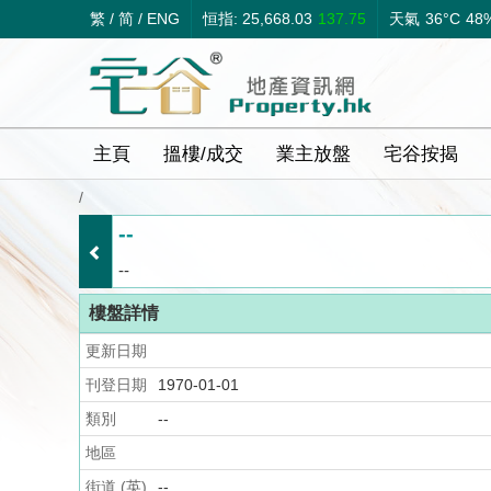
繁
/
简
/
ENG
恒指: 25,668.03
137.75
天氣
36°C
48
主頁
搵樓/成交
業主放盤
宅谷按揭
/
--
--
樓盤詳情
更新日期
刊登日期
1970-01-01
類別
--
地區
街道 (英)
--