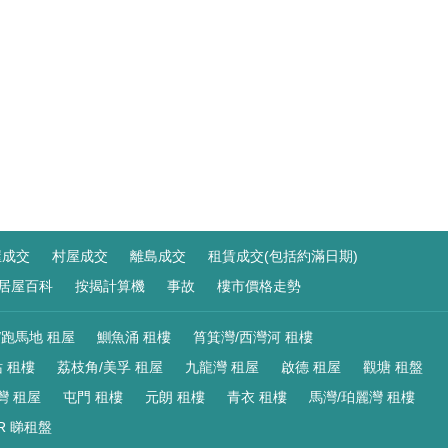
屋成交
村屋成交
離島成交
租賃成交(包括約滿日期)
居屋百科
按揭計算機
事故
樓市價格走勢
/跑馬地 租屋
鰂魚涌 租樓
筲箕灣/西灣河 租樓
 租樓
荔枝角/美孚 租屋
九龍灣 租屋
啟德 租屋
觀塘 租盤
灣 租屋
屯門 租樓
元朗 租樓
青衣 租樓
馬灣/珀麗灣 租樓
R 睇租盤