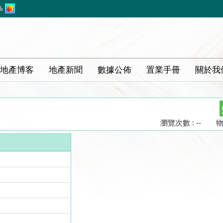
%
地產博客
地產新聞
數據公佈
置業手冊
關於我
瀏覽次數 : --
物