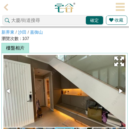
代
理
收藏
確定
主
頁
新界東
/
沙田
/
嘉御山
瀏覽次數 : 107
搵
樓盤相片
樓/
成
交
業
主
放
盤
宅
谷
按