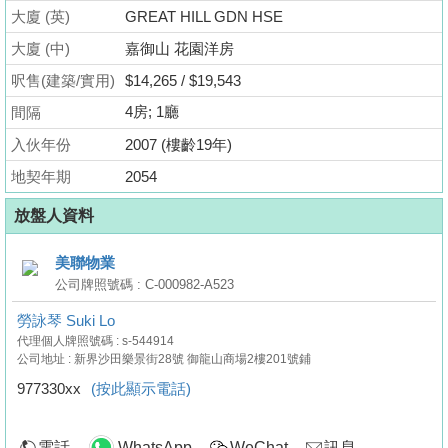
業
大廈 (英)
GREAT HILL GDN HSE
手
大廈 (中)
嘉御山 花園洋房
冊
呎售(建築/實用)
$14,265 / $19,543
關
4房; 1廳
間隔
於
入伙年份
2007 (樓齡19年)
我
地契年期
2054
們
放盤人資料
美聯物業
公司牌照號碼 : C-000982-A523
勞詠琴 Suki Lo
代理個人牌照號碼 : s-544914
公司地址 : 新界沙田樂景街28號 御龍山商場2樓201號鋪
977330xx
(按此顯示電話)
電話
WhatsApp
WeChat
訊息