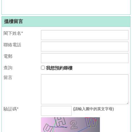
搵樓留言
閣下姓名*
聯絡電話
電郵
查詢
我想預約睇樓
留言
驗証碼*
(請輸入圖中的英文字母)