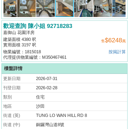
揭
地
歡迎查詢 陳小姐 92718283
產
嘉御山 花園洋房
博
$6248
建築面積 4380 呎
售
萬
客
實用面積 3197 呎
物業編號：1815018
按揭計算
地
代理提供物業編號：M350467461
產
樓盤詳情
新
聞
更新日期
2026-07-31
刊登日期
2026-02-28
數
類別
住宅
據
公
地區
沙田
佈
街道 (英)
TUNG LO WAN HILL RD 8
街道 (中)
銅鑼灣山道8號
置