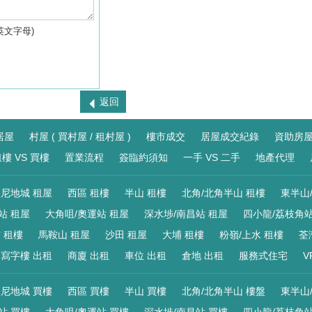
英文字母)
返回
居屋
村屋 ( 買村屋 / 租村屋 )
樓市成交
居屋成交紀錄
資助房
樓 VS 買樓
置業流程
簽臨約須知
一手 VS 二手
地產代理
尼地城 租屋
西區 租樓
半山 租樓
北角/北角半山 租樓
東半山
站 租屋
大角咀/奧運站 租屋
深水埗/南昌站 租屋
四小龍/荔枝角站
 租樓
馬鞍山 租屋
沙田 租屋
大埔 租樓
粉嶺/上水 租樓
荃
寫字樓 出租
商廈 出租
車位 出租
倉地 出租
服務式住宅
V
尼地城 買樓
西區 買樓
半山 買樓
北角/北角半山 樓盤
東半山
站 買樓
大角咀/奧運站 買樓
深水埗/南昌站 買樓
四小龍/荔枝角站