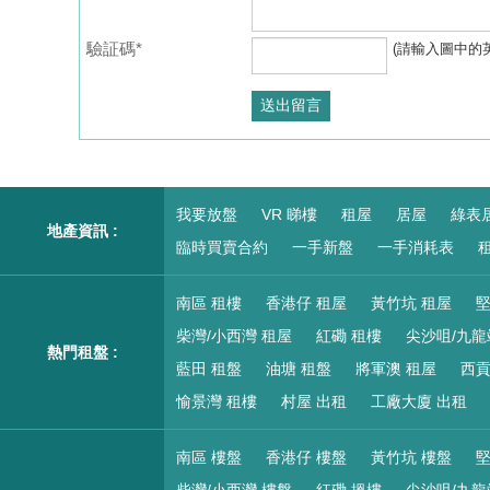
驗証碼*
(請輸入圖中的
我要放盤
VR 睇樓
租屋
居屋
綠表
地產資訊 :
臨時買賣合約
一手新盤
一手消耗表
租
南區 租樓
香港仔 租屋
黃竹坑 租屋
堅
柴灣/小西灣 租屋
紅磡 租樓
尖沙咀/九龍
熱門租盤 :
藍田 租盤
油塘 租盤
將軍澳 租屋
西貢
愉景灣 租樓
村屋 出租
工廠大廈 出租
南區 樓盤
香港仔 樓盤
黃竹坑 樓盤
堅
柴灣/小西灣 樓盤
紅磡 搵樓
尖沙咀/九龍