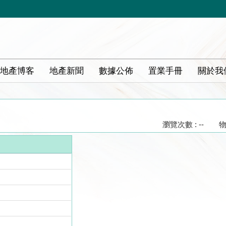
地產博客
地產新聞
數據公佈
置業手冊
關於我
瀏覽次數 : --
物