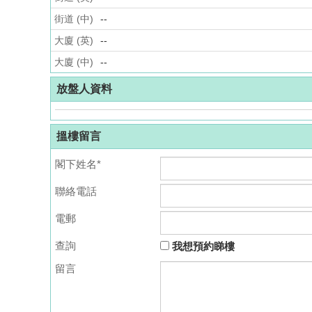
街道 (中)
--
大廈 (英)
--
大廈 (中)
--
放盤人資料
搵樓留言
閣下姓名*
聯絡電話
電郵
查詢
我想預約睇樓
留言