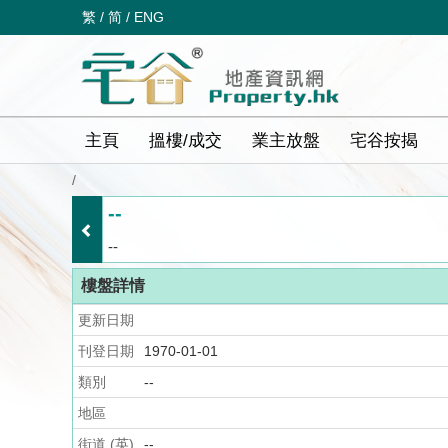
繁
/
简
/
ENG
主頁
搵樓/成交
業主放盤
宅谷按揭
/
--
--
樓盤詳情
更新日期
刊登日期
1970-01-01
類別
--
地區
街道 (英)
--