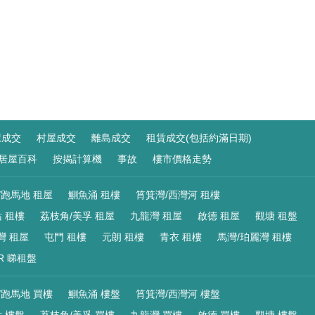
屋成交
村屋成交
離島成交
租賃成交(包括約滿日期)
居屋百科
按揭計算機
事故
樓市價格走勢
/跑馬地 租屋
鰂魚涌 租樓
筲箕灣/西灣河 租樓
 租樓
荔枝角/美孚 租屋
九龍灣 租屋
啟德 租屋
觀塘 租盤
灣 租屋
屯門 租樓
元朗 租樓
青衣 租樓
馬灣/珀麗灣 租樓
R 睇租盤
/跑馬地 買樓
鰂魚涌 樓盤
筲箕灣/西灣河 樓盤
 樓盤
荔枝角/美孚 買樓
九龍灣 買樓
啟德 買樓
觀塘 樓盤