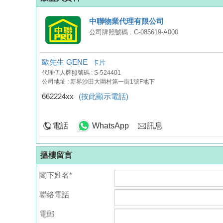
中聯物業代理有限公司
公司牌照號碼 : C-085619-A000
歐先生 GENE
卡片
代理個人牌照號碼 : S-524401
公司地址 : 新界沙田大圍村第一街1號F地下
662224xx
(按此顯示電話)
電話
WhatsApp
訊息
搵樓留言
閣下姓名*
聯絡電話
電郵