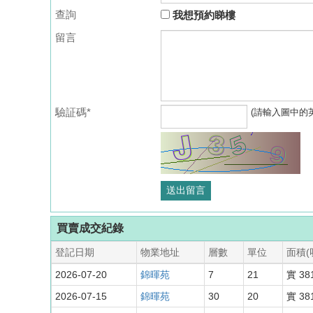
查詢
我想預約睇樓
留言
驗証碼*
(請輸入圖中的
買賣成交紀錄
登記日期
物業地址
層數
單位
面積(
2026-07-20
錦暉苑
7
21
實 38
2026-07-15
錦暉苑
30
20
實 38