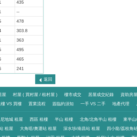
1
435
1
--
5
478
4
303.8
1
363
5
495
6
465
6
241
返回
居屋
村屋 ( 買村屋 / 租村屋 )
樓市成交
居屋成交紀錄
資助房
樓 VS 買樓
置業流程
簽臨約須知
一手 VS 二手
地產代理
尼地城 租屋
西區 租樓
半山 租樓
北角/北角半山 租樓
東半山
站 租屋
大角咀/奧運站 租屋
深水埗/南昌站 租屋
四小龍/荔枝角站