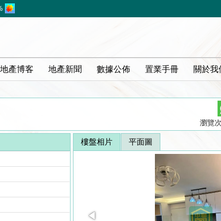
%
地產博客
地產新聞
數據公佈
置業手冊
關於我
瀏覽次數
樓盤相片
平面圖