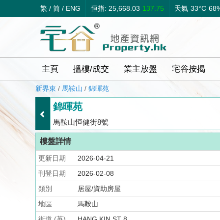
繁
/
简
/
ENG
恒指: 25,668.03
137.75
天氣
33°C
68
主頁
搵樓/成交
業主放盤
宅谷按揭
新界東
/
馬鞍山
/
錦暉苑
錦暉苑
馬鞍山恒健街8號
樓盤詳情
更新日期
2026-04-21
刊登日期
2026-02-08
類別
居屋/資助房屋
地區
馬鞍山
街道 (英)
HANG KIN ST 8