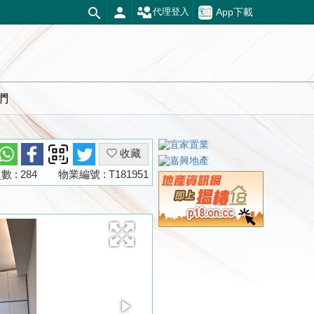
App下載
代理登入
們
收藏
 : 284
物業編號 : T181951