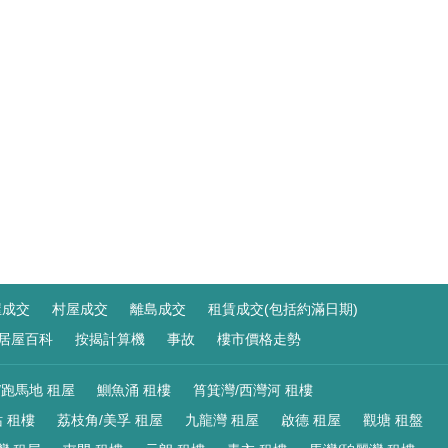
屋成交
村屋成交
離島成交
租賃成交(包括約滿日期)
居屋百科
按揭計算機
事故
樓市價格走勢
/跑馬地 租屋
鰂魚涌 租樓
筲箕灣/西灣河 租樓
 租樓
荔枝角/美孚 租屋
九龍灣 租屋
啟德 租屋
觀塘 租盤