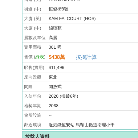
街道 (中)
恒健街8號
大廈 (英)
KAM FAI COURT (HOS)
大廈 (中)
錦暉苑
層數及單位
高層
實用面積
381 呎
售價 (
綠表
)
$438
萬
按揭計算
呎售(實用)
$11,496
座向景觀
東北
間隔
開放式
入伙年份
2020 (樓齡6年)
地契年期
2068
會所設施
--
鄰近環境
近港鐵恒安站.馬鞍山循道衛理小學..
放盤人資料