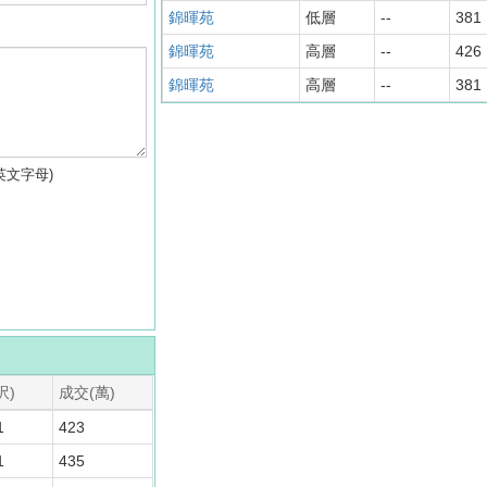
錦暉苑
低層
--
381
錦暉苑
高層
--
426
錦暉苑
高層
--
381
英文字母)
呎)
成交(萬)
1
423
1
435