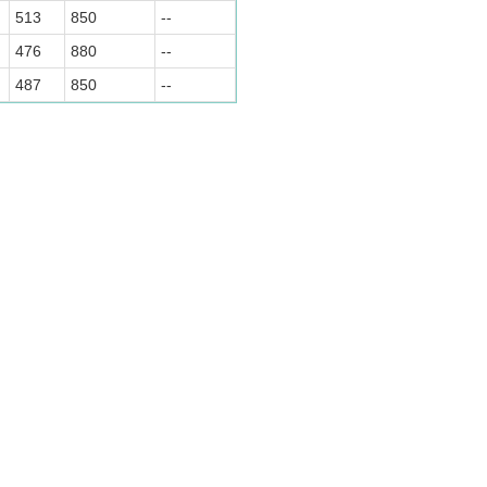
513
850
--
476
880
--
487
850
--