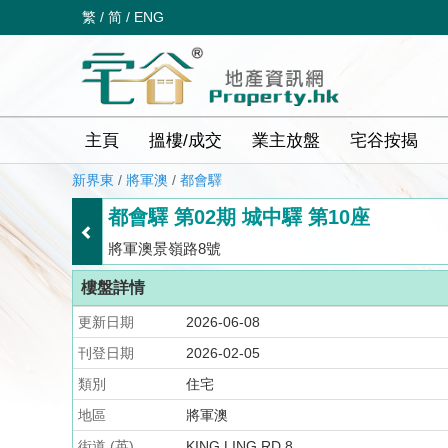
繁
/
简
/
ENG
主頁
搵樓/成交
業主放盤
宅谷按揭
新界東
/
將軍澳
/
都會驛
都會驛 第02期 城中驛 第10座
將軍澳景嶺路8號
樓盤詳情
更新日期
2026-06-08
刊登日期
2026-02-05
類別
住宅
地區
將軍澳
街道 (英)
KING LING RD 8