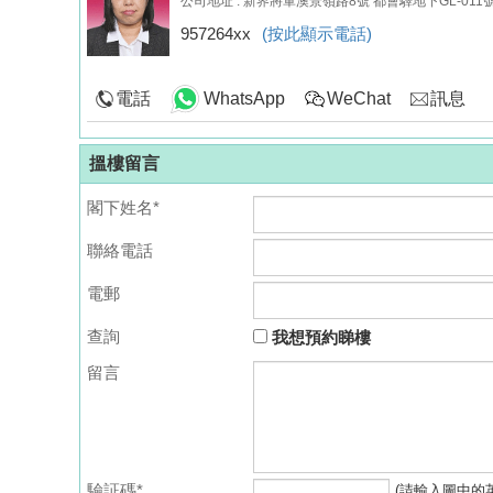
公司地址 : 新界將軍澳景嶺路8號 都會驛地下GL-011
957264xx
(按此顯示電話)
電話
WhatsApp
WeChat
訊息
搵樓留言
閣下姓名*
聯絡電話
電郵
查詢
我想預約睇樓
留言
驗証碼*
(請輸入圖中的