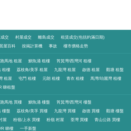
屋成交
村屋成交
離島成交
租賃成交(包括約滿日期)
居屋百科
按揭計算機
事故
樓市價格走勢
/跑馬地 租屋
鰂魚涌 租樓
筲箕灣/西灣河 租樓
 租樓
荔枝角/美孚 租屋
九龍灣 租屋
啟德 租屋
觀塘 租盤
灣 租屋
屯門 租樓
元朗 租樓
青衣 租樓
馬灣/珀麗灣 租樓
R 睇租盤
/跑馬地 買樓
鰂魚涌 樓盤
筲箕灣/西灣河 樓盤
 樓盤
荔枝角/美孚 買樓
九龍灣 買樓
啟德 買樓
觀塘 樓盤
村屋
粉嶺/上水 買樓
粉嶺 村屋
荃灣 買樓
青山公路 買樓
VR 睇樓
一手新盤