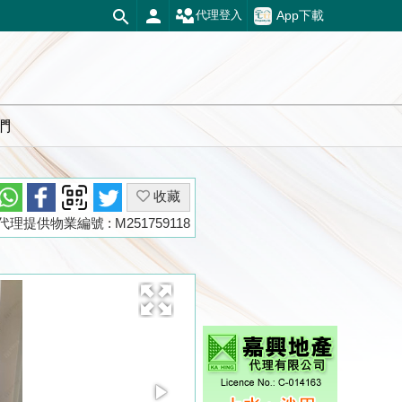
App下載
代理登入
們
收藏
代理提供物業編號 : M251759118