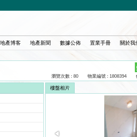
地產博客
地產新聞
數據公佈
置業手冊
關於我
瀏覽次數 : 80
物業編號 : 1808394
樓盤相片