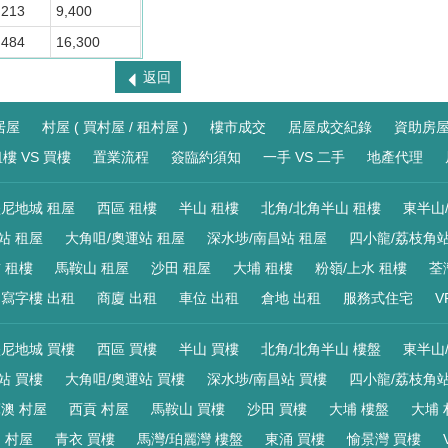
213
9,400
484
16,300
返回
居屋
村屋 ( 買村屋 / 租村屋 )
樓市成交
居屋成交紀錄
資助房
樓 VS 買樓
置業流程
簽臨約須知
一手 VS 二手
地產代理
尼地城 租屋
西區 租樓
半山 租樓
北角/北角半山 租樓
東半山
站 租屋
大角咀/奧運站 租屋
深水埗/南昌站 租屋
四小龍/荔枝角站
 租樓
馬鞍山 租屋
沙田 租屋
大埔 租樓
粉嶺/上水 租樓
荃
寫字樓 出租
商廈 出租
車位 出租
倉地 出租
服務式住宅
V
尼地城 買樓
西區 買樓
半山 買樓
北角/北角半山 樓盤
東半山
站 買樓
大角咀/奧運站 買樓
深水埗/南昌站 買樓
四小龍/荔枝角站
澳 村屋
西貢 村屋
馬鞍山 買樓
沙田 買樓
大埔 樓盤
大埔 
 村屋
青衣 買樓
馬灣/珀麗灣 樓盤
東涌 買樓
愉景灣 買樓