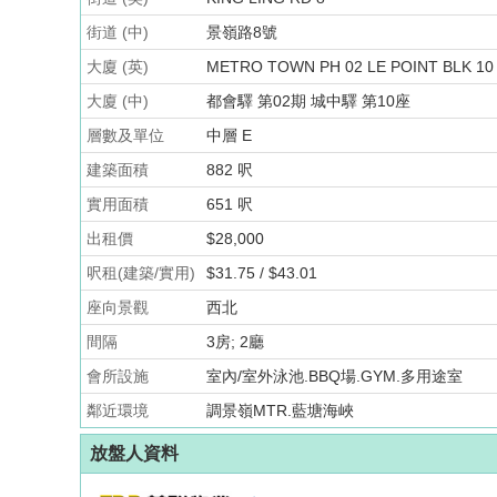
街道 (中)
景嶺路8號
大廈 (英)
METRO TOWN PH 02 LE POINT BLK 10
大廈 (中)
都會驛 第02期 城中驛 第10座
層數及單位
中層 E
建築面積
882 呎
實用面積
651 呎
出租價
$28,000
呎租(建築/實用)
$31.75 / $43.01
座向景觀
西北
間隔
3房; 2廳
會所設施
室內/室外泳池.BBQ場.GYM.多用途室
鄰近環境
調景嶺MTR.藍塘海峽
放盤人資料