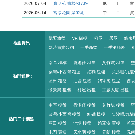
2026-07-04
寶明苑 寶松閣 A座...
低
1
實 
2026-06-14
富康花園 第02期 ...
中
F
實 
我要放盤
VR 睇樓
租屋
居屋
綠表
地產資訊 :
臨時買賣合約
一手新盤
一手消耗表
租
南區 租樓
香港仔 租屋
黃竹坑 租屋
堅
柴灣/小西灣 租屋
紅磡 租樓
尖沙咀/九龍
熱門租盤 :
藍田 租盤
油塘 租盤
將軍澳 租屋
西貢
愉景灣 租樓
村屋 出租
工廠大廈 出租
南區 樓盤
香港仔 樓盤
黃竹坑 樓盤
堅
柴灣/小西灣 樓盤
紅磡 搵樓
尖沙咀/九龍
熱門二手樓盤 :
藍田 樓盤
油塘 樓盤
將軍澳 買樓
將軍
屯門 買樓
天水圍 樓盤
元朗 樓盤
元朗