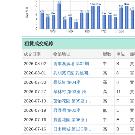
租賃成交紀錄
成交日期
物業地址
層數
單位
面
2026-08-02
將軍澳廣場 第02期...
中
B
實 
2026-08-01
彩明苑 E座 彩桃閣...
高
8
實 
2026-07-30
疊翠軒 第04座
高
H
實 
2026-07-27
翠林村 第03座 雅...
高
11
實 
2026-07-19
茵怡花園 第05座 (...
高
F
實 
2026-07-19
君傲灣 第02座
低
E
實 
2026-07-16
寶盈花園 第06座 (...
中
E
實 
2026-07-16
日出康城 第12C期 ...
高
B
實 