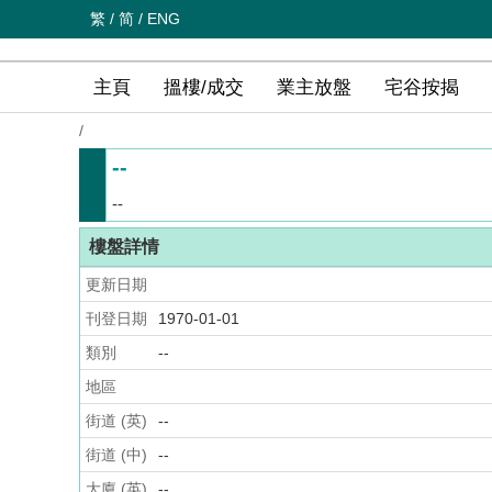
繁
/
简
/
ENG
主頁
搵樓/成交
業主放盤
宅谷按揭
/
--
--
樓盤詳情
更新日期
刊登日期
1970-01-01
類別
--
地區
街道 (英)
--
街道 (中)
--
大廈 (英)
--