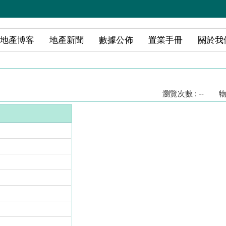
地產博客
地產新聞
數據公佈
置業手冊
關於我
瀏覽次數 : --
物