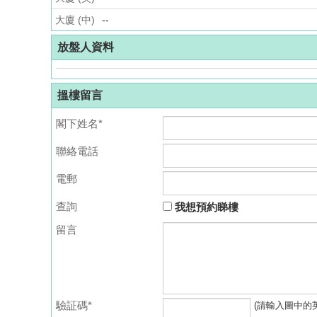
大廈 (中)
--
放盤人資料
搵樓留言
閣下姓名*
聯絡電話
電郵
查詢
我想預約睇樓
留言
驗証碼*
(請輸入圖中的