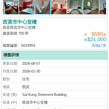
揭
地
西貢市中心堂樓
產
西貢西貢市中心堂樓
博
$580
建築面積 700 呎
售
萬
客
$21,000
租
物業編號：S019953
按揭計算
地
產
樓盤詳情
新
更新日期
2026-08-07
聞
刊登日期
2026-01-30
數
類別
住宅
據
地區
西貢
公
街道 (英)
Sai Kung Tenement Building
佈
街道 (中)
西貢市中心堂樓
置