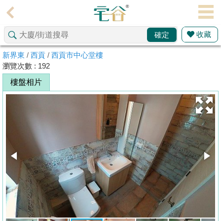
代
理
收藏
確定
主
頁
新界東
/
西貢
/
西貢市中心堂樓
瀏覽次數 : 192
搵
樓盤相片
樓/
成
交
業
主
放
盤
宅
谷
按