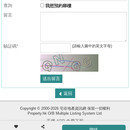
查詢
我想預約睇樓
留言
驗証碼*
(請輸入圖中的英文字母)
收
返回
藏
樓
Copyright © 2000-2026 宅谷地產資訊網 保留一切權利
盤
Property.hk O/B Multiple Listing System Ltd.
手機 APP 免費下載
ENG
繁
简
聯絡