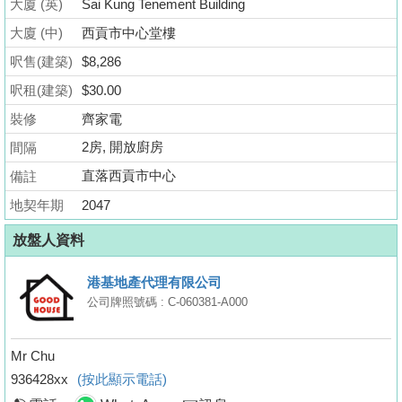
大廈 (英)
Sai Kung Tenement Building
業
大廈 (中)
西貢市中心堂樓
手
冊
呎售(建築)
$8,286
呎租(建築)
$30.00
關
裝修
齊家電
於
我
2房, 開放廚房
間隔
們
直落西貢市中心
備註
地契年期
2047
放盤人資料
港基地產代理有限公司
公司牌照號碼 : C-060381-A000
Mr Chu
936428xx
(按此顯示電話)