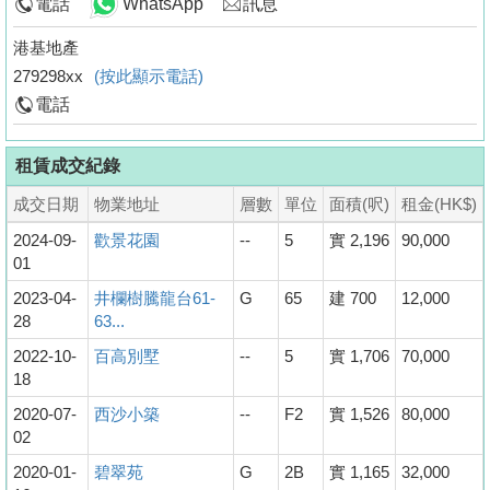
電話
WhatsApp
訊息
港基地產
279298xx
(按此顯示電話)
電話
租賃成交紀錄
成交日期
物業地址
層數
單位
面積(呎)
租金(HK$)
2024-09-
歡景花園
--
5
實 2,196
90,000
01
2023-04-
井欄樹騰龍台61-
G
65
建 700
12,000
28
63...
2022-10-
百高別墅
--
5
實 1,706
70,000
18
2020-07-
西沙小築
--
F2
實 1,526
80,000
02
2020-01-
碧翠苑
G
2B
實 1,165
32,000