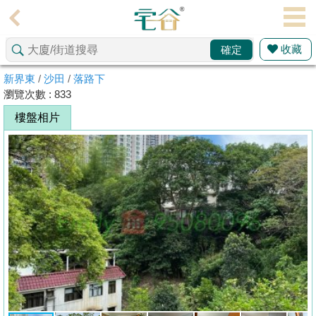
代
理
收藏
確定
主
頁
新界東
/
沙田
/
落路下
瀏覽次數 : 833
搵
樓盤相片
樓/
成
交
業
主
放
盤
宅
谷
按