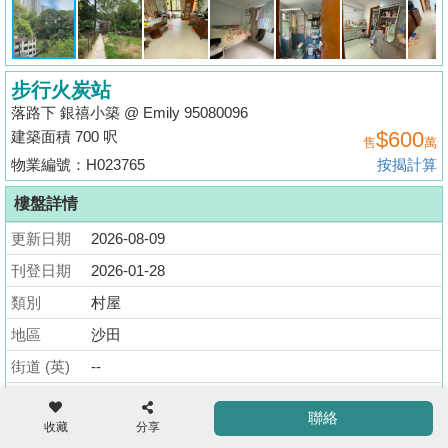
揭
地
步行火炭站
產
落路下 銀禧小築 @ Emily 95080096
博
$600
建築面積 700 呎
售
萬
客
物業編號：H023765
按揭計算
地
樓盤詳情
產
更新日期
2026-08-09
新
聞
刊登日期
2026-01-28
收
類別
村屋
藏
數
樓
地區
沙田
據
盤
公
街道 (英)
--
佈
ENG
繁
简
街道 (中)
樂信徑
聯絡
體
体
收藏
分享
大廈 (英)
LOK LO HA JUBILEE VILLA
置