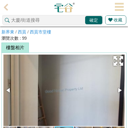
代
理
收藏
確定
主
頁
新界東
/
西貢
/
西貢市堂樓
瀏覽次數 : 99
搵
樓盤相片
樓/
成
交
業
主
放
盤
宅
谷
按