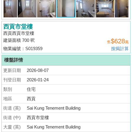
揭
地
西貢市堂樓
產
西貢西貢市堂樓
博
$628
建築面積 700 呎
售
萬
客
物業編號：S019359
按揭計算
地
樓盤詳情
產
更新日期
2026-08-07
新
聞
刊登日期
2026-01-24
類別
住宅
數
地區
西貢
據
公
街道 (英)
Sai Kung Tenement Building
佈
街道 (中)
西貢市堂樓
大廈 (英)
Sai Kung Tenement Building
置