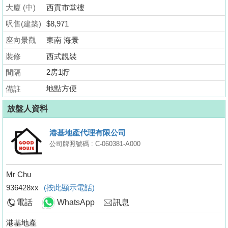
業
大廈 (中)
西貢市堂樓
手
呎售(建築)
$8,971
冊
座向景觀
東南 海景
關
裝修
西式靚裝
於
2房1貯
間隔
我
地點方便
備註
們
放盤人資料
港基地產代理有限公司
公司牌照號碼 : C-060381-A000
Mr Chu
936428xx
(按此顯示電話)
電話
WhatsApp
訊息
港基地產