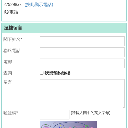
279298xx
(按此顯示電話)
電話
搵樓留言
閣下姓名*
聯絡電話
電郵
查詢
我想預約睇樓
留言
驗証碼*
(請輸入圖中的英文字母)