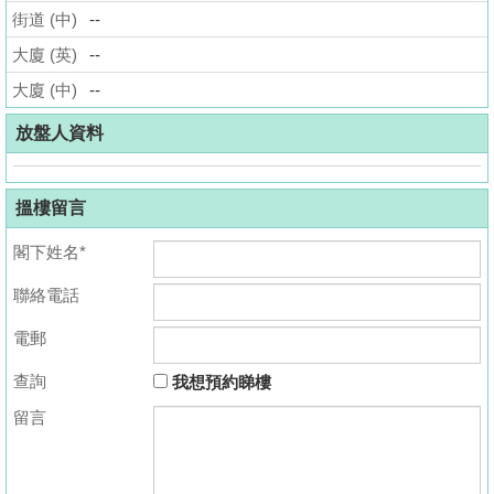
街道 (中)
--
揭
大廈 (英)
--
地
大廈 (中)
--
產
博
放盤人資料
客
搵樓留言
地
產
閣下姓名*
新
聯絡電話
聞
電郵
數
據
查詢
我想預約睇樓
公
留言
佈
置