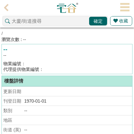
代
理
收藏
確定
主
頁
/
瀏覽次數 : --
搵
--
樓/
--
成
物業編號：
交
代理提供物業編號：
樓盤詳情
業
主
更新日期
放
刊登日期
1970-01-01
盤
類別
--
宅
地區
谷
街道 (英)
--
按