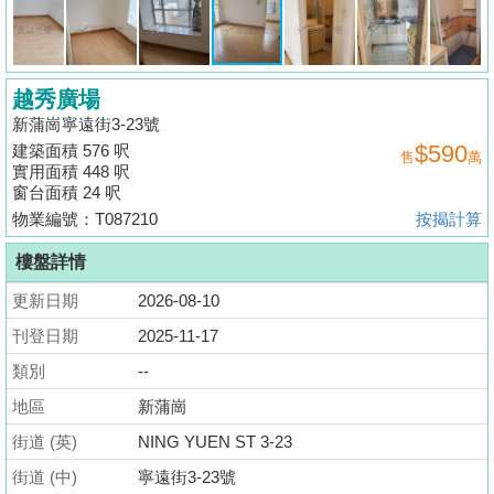
揭
地
越秀廣場
產
新蒲崗寧遠街3-23號
博
$590
建築面積 576 呎
售
萬
客
實用面積 448 呎
窗台面積 24 呎
地
物業編號：T087210
按揭計算
產
樓盤詳情
新
聞
更新日期
2026-08-10
刊登日期
2025-11-17
數
類別
--
據
公
地區
新蒲崗
佈
街道 (英)
NING YUEN ST 3-23
街道 (中)
寧遠街3-23號
置