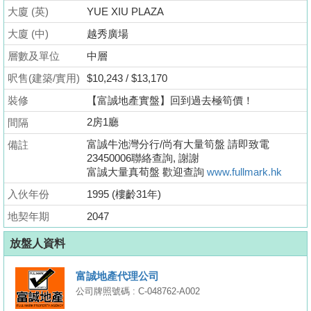
業
大廈 (英)
YUE XIU PLAZA
手
大廈 (中)
越秀廣場
冊
層數及單位
中層
關
呎售(建築/實用)
$10,243 / $13,170
於
裝修
【富誠地產實盤】回到過去極筍價！
我
2房1廳
間隔
們
富誠牛池灣分行/尚有大量筍盤 請即致電
備註
23450006聯絡查詢, 謝謝
富誠大量真荀盤 歡迎查詢
www.fullmark.hk
入伙年份
1995 (樓齡31年)
地契年期
2047
放盤人資料
富誠地產代理公司
公司牌照號碼 : C-048762-A002