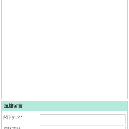
搵樓留言
閣下姓名*
聯絡電話