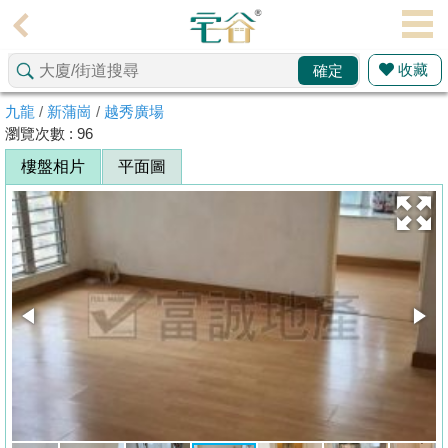
代
理
收藏
確定
主
頁
九龍
/
新蒲崗
/
越秀廣場
瀏覽次數 : 96
搵
樓盤相片
平面圖
樓/
成
交
業
主
放
盤
宅
谷
按