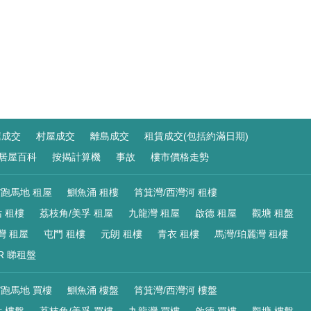
屋成交
村屋成交
離島成交
租賃成交(包括約滿日期)
居屋百科
按揭計算機
事故
樓市價格走勢
/跑馬地 租屋
鰂魚涌 租樓
筲箕灣/西灣河 租樓
 租樓
荔枝角/美孚 租屋
九龍灣 租屋
啟德 租屋
觀塘 租盤
灣 租屋
屯門 租樓
元朗 租樓
青衣 租樓
馬灣/珀麗灣 租樓
R 睇租盤
/跑馬地 買樓
鰂魚涌 樓盤
筲箕灣/西灣河 樓盤
 樓盤
荔枝角/美孚 買樓
九龍灣 買樓
啟德 買樓
觀塘 樓盤