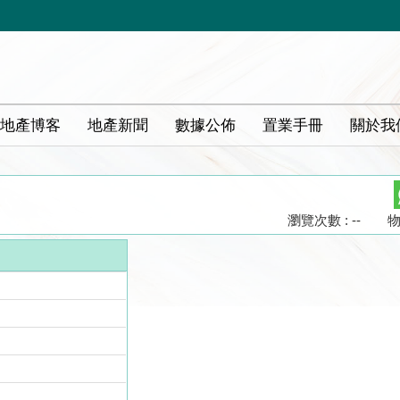
地產博客
地產新聞
數據公佈
置業手冊
關於我
瀏覽次數 : --
物