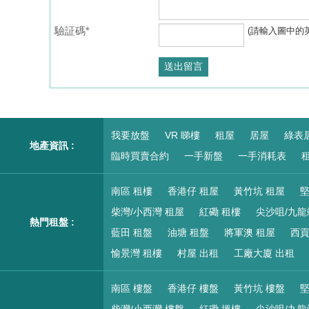
驗証碼*
(請輸入圖中的
我要放盤
VR 睇樓
租屋
居屋
綠表
地產資訊 :
臨時買賣合約
一手新盤
一手消耗表
租
南區 租樓
香港仔 租屋
黃竹坑 租屋
堅
柴灣/小西灣 租屋
紅磡 租樓
尖沙咀/九龍
熱門租盤 :
藍田 租盤
油塘 租盤
將軍澳 租屋
西貢
愉景灣 租樓
村屋 出租
工廠大廈 出租
南區 樓盤
香港仔 樓盤
黃竹坑 樓盤
堅
柴灣/小西灣 樓盤
紅磡 搵樓
尖沙咀/九龍