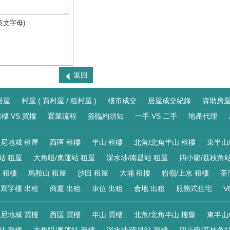
英文字母)
返回
居屋
村屋 ( 買村屋 / 租村屋 )
樓市成交
居屋成交紀錄
資助房
樓 VS 買樓
置業流程
簽臨約須知
一手 VS 二手
地產代理
尼地城 租屋
西區 租樓
半山 租樓
北角/北角半山 租樓
東半山
站 租屋
大角咀/奧運站 租屋
深水埗/南昌站 租屋
四小龍/荔枝角站
 租樓
馬鞍山 租屋
沙田 租屋
大埔 租樓
粉嶺/上水 租樓
荃
寫字樓 出租
商廈 出租
車位 出租
倉地 出租
服務式住宅
V
尼地城 買樓
西區 買樓
半山 買樓
北角/北角半山 樓盤
東半山
站 買樓
大角咀/奧運站 買樓
深水埗/南昌站 買樓
四小龍/荔枝角站