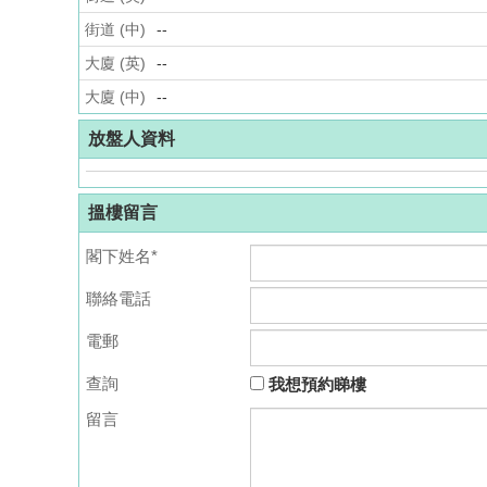
街道 (中)
--
大廈 (英)
--
大廈 (中)
--
放盤人資料
搵樓留言
閣下姓名*
聯絡電話
電郵
查詢
我想預約睇樓
留言