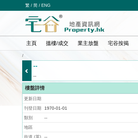
繁
/
简
/
ENG
主頁
搵樓/成交
業主放盤
宅谷按揭
/
--
--
樓盤詳情
更新日期
刊登日期
1970-01-01
類別
--
地區
街道 (英)
--