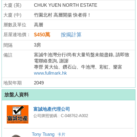
業
大廈 (英)
CHUK YUEN NORTH ESTATE
手
大廈 (中)
竹園北村 高層開揚 快者得！
冊
層數及單位
高層
關
居屋連地價：
$450萬
按揭計算
於
3房
間隔
我
富誠牛池灣分行/尚有大量筍盤未能盡錄, 請即致
備註
們
電聯絡查詢, 謝謝
專營 黃大仙、鑽石山、牛池灣、彩虹、樂富
www.fullmark.hk
地契年期
2049
放盤人資料
富誠地產代理公司
公司牌照號碼 : C-048762-A002
Tony Tsang
卡片