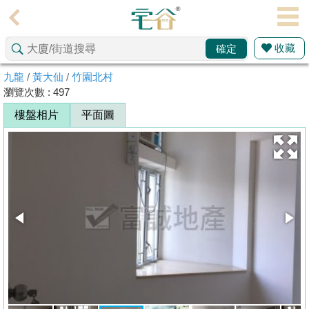
代
理
收藏
確定
主
頁
九龍
/
黃大仙
/
竹園北村
瀏覽次數 : 497
搵
樓盤相片
平面圖
樓/
成
交
業
主
放
盤
宅
谷
按