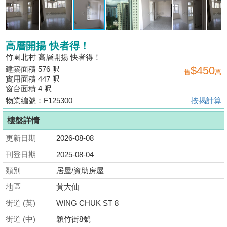
揭
地
高層開揚 快者得！
產
竹園北村 高層開揚 快者得！
博
$450
建築面積 576 呎
售
萬
客
實用面積 447 呎
窗台面積 4 呎
地
物業編號：F125300
按揭計算
產
樓盤詳情
新
聞
更新日期
2026-08-08
刊登日期
2025-08-04
數
類別
居屋/資助房屋
據
公
地區
黃大仙
佈
街道 (英)
WING CHUK ST 8
街道 (中)
穎竹街8號
置