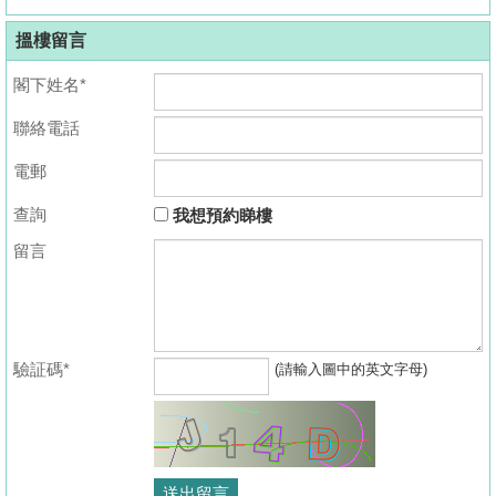
搵樓留言
閣下姓名*
聯絡電話
電郵
查詢
我想預約睇樓
留言
驗証碼*
(請輸入圖中的英文字母)