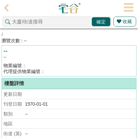
代
理
收藏
確定
主
頁
/
瀏覽次數 : --
搵
--
樓/
--
成
物業編號：
交
代理提供物業編號：
樓盤詳情
業
主
更新日期
放
刊登日期
1970-01-01
盤
類別
--
宅
地區
谷
街道 (英)
--
按