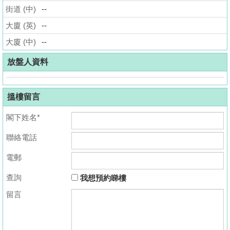
街道 (中)
--
揭
大廈 (英)
--
地
大廈 (中)
--
產
博
放盤人資料
客
搵樓留言
地
產
閣下姓名*
新
聯絡電話
聞
電郵
數
據
查詢
我想預約睇樓
公
留言
佈
置